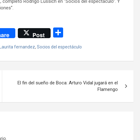
n”, completó Rodrigo Lussich en “Socios del espectáculo”. Y
iones”.
C
are
Post
o
Laurita fernandez
,
Socios del espectáculo
m
p
ar
tir
El fin del sueño de Boca: Arturo Vidal jugará en el
Flamengo
rio.