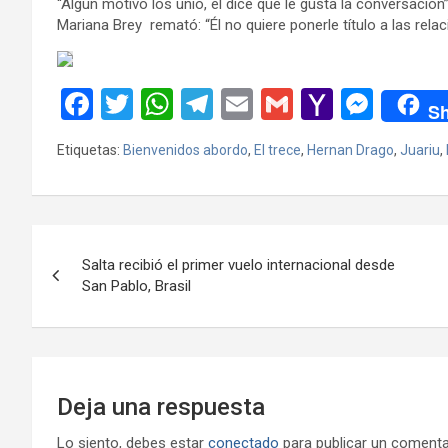
“Algún motivo los unió, él dice que le gusta la conversació
Mariana Brey remató: “Él no quiere ponerle título a las relac
F
T
W
T
E
G
Y
M
Sh
a
wi
h
el
m
m
a
es
Etiquetas:
Bienvenidos abordo
,
El trece
,
Hernan Drago
,
Juariu
,
ce
tt
at
e
ail
ail
h
se
b
er
s
gr
o
n
o
A
a
o
g
Navegación
o
p
m
M
er
Salta recibió el primer vuelo internacional desde
de
San Pablo, Brasil
k
p
ail
entradas
Deja una respuesta
Lo siento, debes estar
conectado
para publicar un comenta