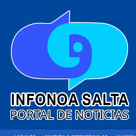
al
contenido
Portal de noticias
Infonoa Salta