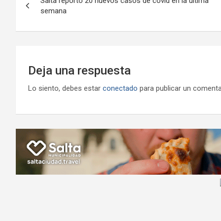
Salta reportó 20 nuevos casos de covid en la última
de
semana
k
p
ail
entradas
Deja una respuesta
Lo siento, debes estar
conectado
para publicar un comenta