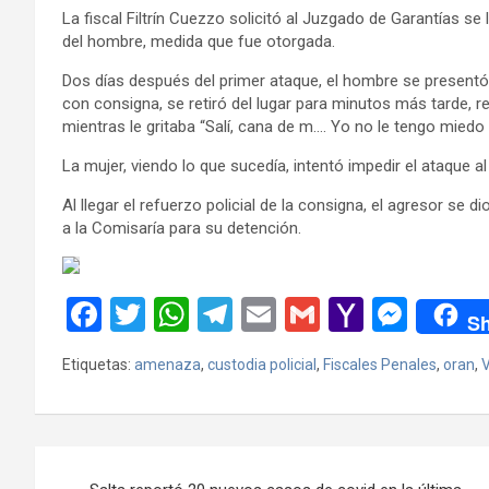
La fiscal Filtrín Cuezzo solicitó al Juzgado de Garantías se 
del hombre, medida que fue otorgada.
Dos días después del primer ataque, el hombre se presentó 
con consigna, se retiró del lugar para minutos más tarde, r
mientras le gritaba “Salí, cana de m…. Yo no le tengo miedo 
La mujer, viendo lo que sucedía, intentó impedir el ataque a
Al llegar el refuerzo policial de la consigna, el agresor se
a la Comisaría para su detención.
F
T
W
T
E
G
Y
M
Sh
a
wi
h
el
m
m
a
es
Etiquetas:
amenaza
,
custodia policial
,
Fiscales Penales
,
oran
,
V
ce
tt
at
e
ail
ail
h
se
b
er
s
gr
o
n
o
A
a
o
g
Navegación
o
p
m
M
er