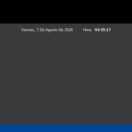
Viernes, 7 De Agosto De 2026
|
Hora:
04:55:19
|
Saltar