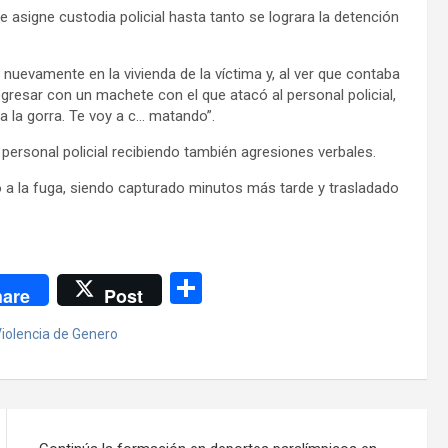
le asigne custodia policial hasta tanto se lograra la detención
nuevamente en la vivienda de la víctima y, al ver que contaba
egresar con un machete con el que atacó al personal policial,
a la gorra. Te voy a c… matando”.
l personal policial recibiendo también agresiones verbales.
 dio a la fuga, siendo capturado minutos más tarde y trasladado
C
are
Post
o
iolencia de Genero
m
p
ar
tir