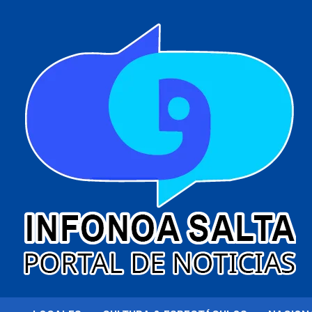
al
contenido
Portal de noticias
Infonoa Salta