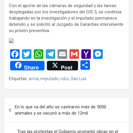
Con el aporte de las cámaras de seguridad y las tareas
desplegadas por los investigadores del GIS 5, se continúa
trabajando en la investigación y el imputado permanece
detenido y se solicitó al Juzgado de Garantías interviniente
su prisión preventiva.
F
T
W
T
E
G
Y
M
a
wi
h
el
m
m
a
es
C
Share
Post
ce
tt
at
e
ail
ail
h
se
o
Etiquetas:
arma
,
imputado
,
robo
,
San Luis
b
er
s
gr
o
n
m
o
A
a
o
g
p
o
p
m
M
er
ar
Navegación
En lo que va del año se castraron más de 5000
k
p
ail
tir
de
animales y se vacunó a más de 12mil
entradas
Tras las protestas el Gobierno prometió obras en el