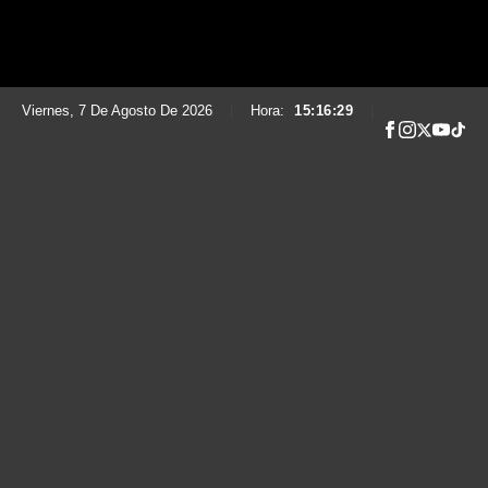
Viernes, 7 De Agosto De 2026
|
Hora:
15:16:30
|