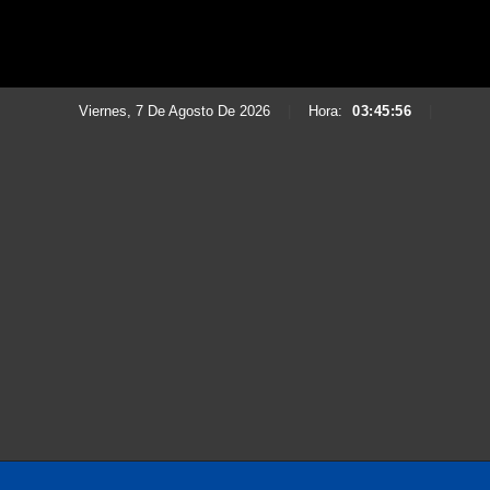
Viernes, 7 De Agosto De 2026
|
Hora:
03:45:57
|
Saltar