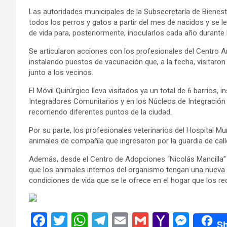
Las autoridades municipales de la Subsecretaría de Bienest
todos los perros y gatos a partir del mes de nacidos y se l
de vida para, posteriormente, inocularlos cada año durante la
Se articularon acciones con los profesionales del Centro Ant
instalando puestos de vacunación que, a la fecha, visitaron 
junto a los vecinos.
El Móvil Quirúrgico lleva visitados ya un total de 6 barrios
Integradores Comunitarios y en los Núcleos de Integración
recorriendo diferentes puntos de la ciudad.
Por su parte, los profesionales veterinarios del Hospital Mu
animales de compañía que ingresaron por la guardia de cal
Además, desde el Centro de Adopciones “Nicolás Mancilla” 
que los animales internos del organismo tengan una nueva 
condiciones de vida que se le ofrece en el hogar que los rec
F
T
W
T
E
G
Y
M
Sh