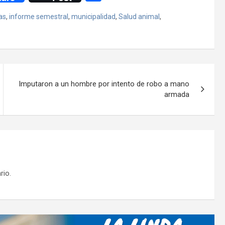
o
as
,
informe semestral
,
municipalidad
,
Salud animal
,
m
p
ar
tir
Imputaron a un hombre por intento de robo a mano
armada
rio.