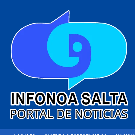
al
contenido
Portal de noticias
Infonoa Salta