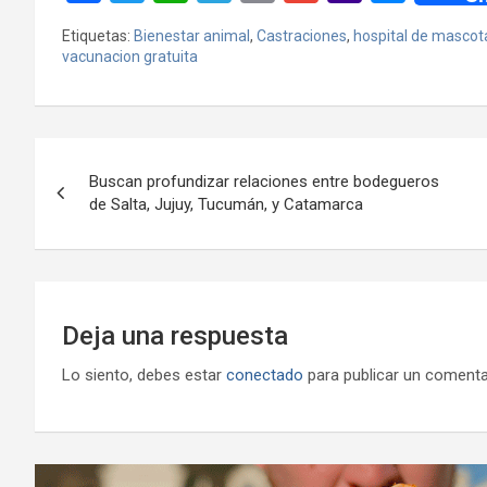
a
wi
h
el
m
m
a
es
Etiquetas:
Bienestar animal
,
Castraciones
,
hospital de mascot
ce
tt
at
e
ail
ail
h
se
vacunacion gratuita
b
er
s
gr
o
n
o
A
a
o
g
Navegación
o
p
m
M
er
Buscan profundizar relaciones entre bodegueros
k
p
ail
de
de Salta, Jujuy, Tucumán, y Catamarca
entradas
Deja una respuesta
Lo siento, debes estar
conectado
para publicar un comenta