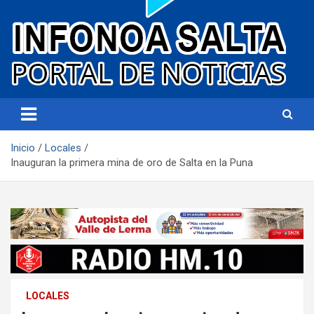
Portal de noticias
Infonoa Salta
Inicio
Locales
Inauguran la primera mina de oro de Salta en la Puna
LOCALES