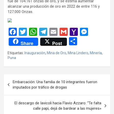
fue de 104.161 onzas de oro, y se estima aumentar
alcanzar una producción de oro en 2022 de entre 116 y
127.000 Onzas.
F
T
W
T
E
G
Y
M
a
wi
h
el
m
m
a
es
C
Share
Post
ce
tt
at
e
ail
ail
h
se
o
Etiquetas:
Inauguración
,
Mina de Oro
,
Mina Lindero
,
Minería
,
b
er
s
gr
o
n
m
Puna
o
A
a
o
g
p
o
p
m
M
er
ar
Navegación
k
p
ail
tir
Embarcación: Una familia de 10 integrantes fueron
de
imputados por tráfico de drogas
entradas
El descargo de Iavicoli hacia Flavio Azzaro: “Te falta
calle papi, dejá de bardear a las mujeres»