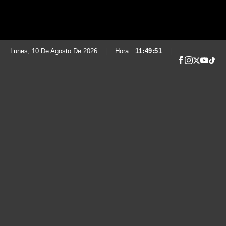
Lunes, 10 De Agosto De 2026
|
Hora:
11:49:52
|