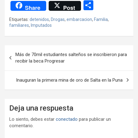
a
wi
h
el
m
m
a
es
C
Share
Post
ce
tt
at
e
ail
ail
h
se
o
Etiquetas:
detenidos
,
Drogas
,
embarcacion
,
Familia
,
b
er
s
gr
o
n
m
familiares
,
Imputados
o
A
a
o
g
p
o
p
m
M
er
ar
Navegación
k
p
ail
tir
Más de 70mil estudiantes salteños se inscribieron para
de
recibir la beca Progresar
entradas
Inauguran la primera mina de oro de Salta en la Puna
Deja una respuesta
Lo siento, debes estar
conectado
para publicar un
comentario.