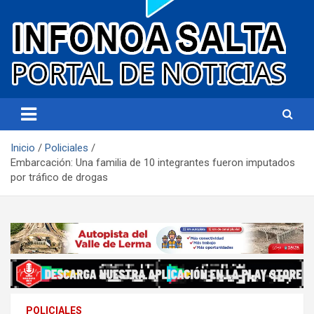
Portal de noticias
Infonoa Salta
Inicio
Policiales
Embarcación: Una familia de 10 integrantes fueron imputados
por tráfico de drogas
POLICIALES