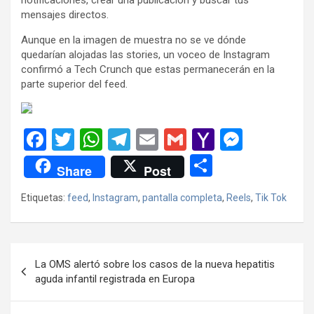
mensajes directos.
Aunque en la imagen de muestra no se ve dónde
quedarían alojadas las stories, un voceo de Instagram
confirmó a Tech Crunch que estas permanecerán en la
parte superior del feed.
F
T
W
T
E
G
Y
M
a
wi
h
el
m
m
a
es
C
Share
Post
ce
tt
at
e
ail
ail
h
se
o
Etiquetas:
feed
,
Instagram
,
pantalla completa
,
Reels
,
Tik Tok
b
er
s
gr
o
n
m
o
A
a
o
g
p
o
p
m
M
er
ar
Navegación
La OMS alertó sobre los casos de la nueva hepatitis
k
p
ail
tir
de
aguda infantil registrada en Europa
entradas