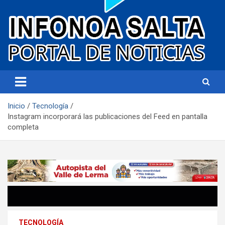
Portal de noticias
Infonoa Salta
Inicio
Tecnología
Instagram incorporará las publicaciones del Feed en pantalla
completa
TECNOLOGÍA