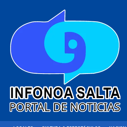
al
contenido
Portal de noticias
Infonoa Salta