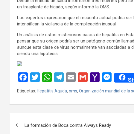
Desde la entidad de salud informaron tres muertes pero s
un trasplante de hígado, según informó la OMS.
Los expertos expresaron que el recuento actual podría ser 
intensifican la vigilancia de la complicación inusual.
Un análisis de estos misteriosos casos de hepatitis en Esta
pensar que su origen podría ser un patógeno común llamad
aunque esta clase de virus normalmente van asociadas a dol
siendo una hipótesis.
F
T
W
T
E
G
Y
M
Sh
a
wi
h
el
m
m
a
es
Etiquetas:
Hepatitis Aguda
,
oms
,
Organización mundial de la s
ce
tt
at
e
ail
ail
h
se
b
er
s
gr
o
n
o
A
a
o
g
Navegación
o
p
m
M
er
La formación de Boca contra Always Ready
de