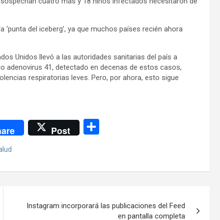
e sospechan cuatro más y 18 niños infectados necesitaron de
la ‘punta del iceberg’, ya que muchos países recién ahora
dos Unidos llevó a las autoridades sanitarias del país a
o adenovirus 41, detectado en decenas de estos casos,
encias respiratorias leves. Pero, por ahora, esto sigue
C
are
Post
o
alud
m
p
ar
tir
Instagram incorporará las publicaciones del Feed
en pantalla completa