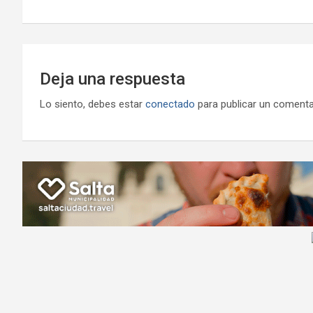
k
p
ail
entradas
Deja una respuesta
Lo siento, debes estar
conectado
para publicar un comenta