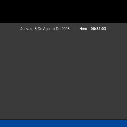
Jueves, 6 De Agosto De 2026
|
Hora:
06:32:04
|
Saltar