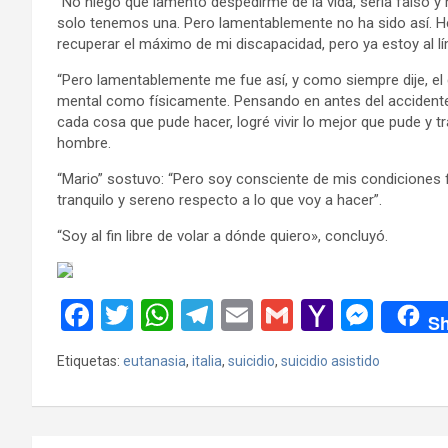
”No niego que lamento despedirme de la vida, sería falso y m
solo tenemos una. Pero lamentablemente no ha sido así. He h
recuperar el máximo de mi discapacidad, pero ya estoy al lími
“Pero lamentablemente me fue así, y como siempre dije, el 
mental como físicamente. Pensando en antes del accidente, 
cada cosa que pude hacer, logré vivir lo mejor que pude y t
hombre.
“Mario” sostuvo: “Pero soy consciente de mis condiciones f
tranquilo y sereno respecto a lo que voy a hacer”.
“Soy al fin libre de volar a dónde quiero», concluyó.
F
T
W
T
E
G
Y
M
Sh
a
wi
h
el
m
m
a
es
Etiquetas:
eutanasia
,
italia
,
suicidio
,
suicidio asistido
ce
tt
at
e
ail
ail
h
se
b
er
s
gr
o
n
o
A
a
o
g