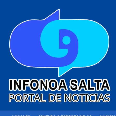
al
contenido
Portal de noticias
Infonoa Salta