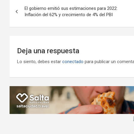
Navegación
o
p
m
M
er
El gobierno emitió sus estimaciones para 2022:
de
Inflación del 62% y crecimiento de 4% del PBI
k
p
ail
entradas
Deja una respuesta
Lo siento, debes estar
conectado
para publicar un comenta