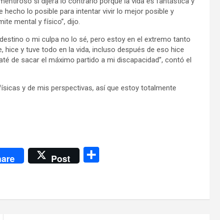
entiroso si dijera lo contrario porque la vida es fantástica y
echo lo posible para intentar vivir lo mejor posible y
te mental y físico”, dijo.
destino o mi culpa no lo sé, pero estoy en el extremo tanto
hice y tuve todo en la vida, incluso después de eso hice
raté de sacar el máximo partido a mi discapacidad”, contó el
ísicas y de mis perspectivas, así que estoy totalmente
C
are
Post
o
m
p
ar