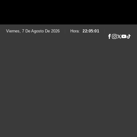
Viernes, 7 De Agosto De 2026
|
Hora:
22:05:02
|