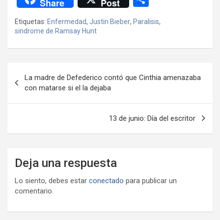
Share
Post
ce
tt
at
e
ail
ail
h
se
o
Etiquetas:
Enfermedad
,
Justin Bieber
,
Paralisis
,
b
er
s
gr
o
n
m
sindrome de Ramsay Hunt
o
A
a
o
g
p
o
p
m
M
er
ar
Navegación
k
p
ail
tir
La madre de Defederico contó que Cinthia amenazaba
de
con matarse si el la dejaba
entradas
13 de junio: Día del escritor
Deja una respuesta
Lo siento, debes estar
conectado
para publicar un
comentario.