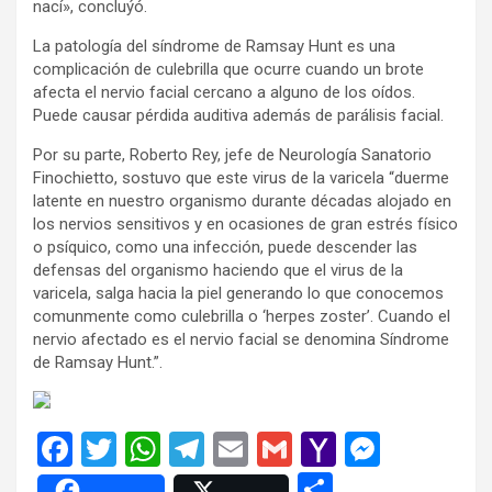
nací», concluýó.
La patología del síndrome de Ramsay Hunt es una
complicación de culebrilla que ocurre cuando un brote
afecta el nervio facial cercano a alguno de los oídos.
Puede causar pérdida auditiva además de parálisis facial.
Por su parte, Roberto Rey, jefe de Neurología Sanatorio
Finochietto, sostuvo que este virus de la varicela “duerme
latente en nuestro organismo durante décadas alojado en
los nervios sensitivos y en ocasiones de gran estrés físico
o psíquico, como una infección, puede descender las
defensas del organismo haciendo que el virus de la
varicela, salga hacia la piel generando lo que conocemos
comunmente como culebrilla o ‘herpes zoster’. Cuando el
nervio afectado es el nervio facial se denomina Síndrome
de Ramsay Hunt.”.
F
T
W
T
E
G
Y
M
a
wi
h
el
m
m
a
es
C