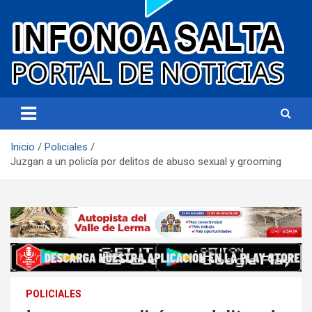
Portal de noticias
Infonoa Salta
Inicio
Policiales
Juzgan a un policía por delitos de abuso sexual y grooming
POLICIALES