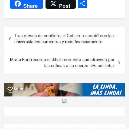
a
wi
h
el
m
m
a
es
C
Share
Post
ce
tt
at
e
ail
ail
h
se
o
b
er
s
gr
o
n
m
o
A
a
o
g
p
Navegación
Tras meses de conflicto, el Gobierno acordó con las
o
p
m
M
er
ar
de
universidades aumentos y más financiamiento
k
p
ail
tir
entradas
Marta Fort recordó el difícil momento que atravesó por
las críticas a su cuerpo: «Hacé dieta»