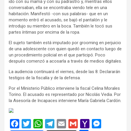
ido con su mamá y con su padrastro y, mientras ellos
conversaban, ella se encontraba viendo tele en una
habitación. Manifestó -con sus palabras- que en un
momento entró el acusado, se bajó el pantalón y le
introdujo su miembro en la boca. También le tocó sus
partes íntimas por encima de la ropa.
El sujeto también está imputado por grooming en perjuicio
de una adolescente con quien quedó en contacto luego de
un procedimiento policial en el que participó. Poco
después comenzó a acosarla a través de medios digitales.
La audiencia continuará el viernes, desde las 8. Declararán
testigos de la fiscalía y de la defensa.
Por el Ministerio Público interviene la fiscal Celina Morales
Torino. El acusado es representado por Nicolás Vedia. Por
la Asesoría de Incapaces interviene María Gabriela Cardón.
F
T
W
T
E
G
Y
M