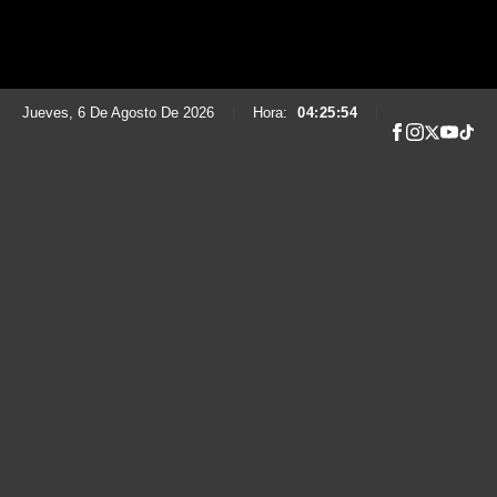
Jueves, 6 De Agosto De 2026
|
Hora:
04:25:55
|