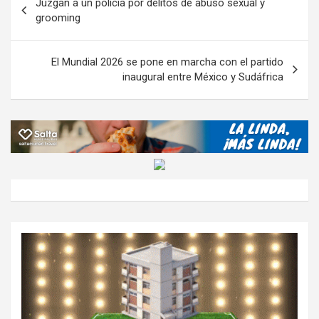
Juzgan a un policía por delitos de abuso sexual y
o
p
m
M
er
ar
de
grooming
k
p
ail
tir
entradas
El Mundial 2026 se pone en marcha con el partido
inaugural entre México y Sudáfrica