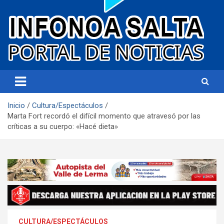
Portal de noticias
Infonoa Salta
Inicio
Cultura/Espectáculos
Marta Fort recordó el difícil momento que atravesó por las
críticas a su cuerpo: «Hacé dieta»
CULTURA/ESPECTÁCULOS