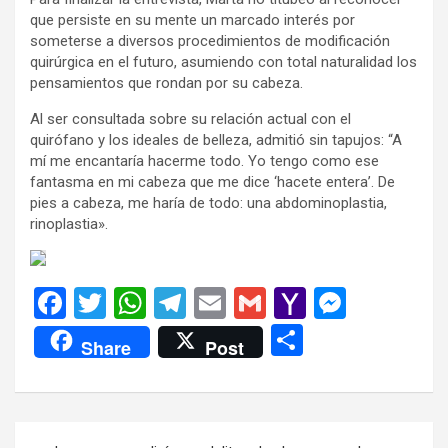
que persiste en su mente un marcado interés por
someterse a diversos procedimientos de modificación
quirúrgica en el futuro, asumiendo con total naturalidad los
pensamientos que rondan por su cabeza.
Al ser consultada sobre su relación actual con el
quirófano y los ideales de belleza, admitió sin tapujos: “A
mí me encantaría hacerme todo. Yo tengo como ese
fantasma en mi cabeza que me dice ‘hacete entera’. De
pies a cabeza, me haría de todo: una abdominoplastia,
rinoplastia».
F
T
W
T
E
G
Y
M
a
wi
h
el
m
m
a
es
C
Share
Post
ce
tt
at
e
ail
ail
h
se
o
b
er
s
gr
o
n
m
o
A
a
o
g
p
Navegación