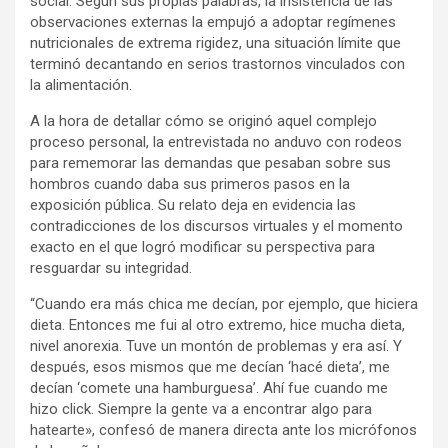
social. Según sus propias palabras, la insistencia de las
observaciones externas la empujó a adoptar regímenes
nutricionales de extrema rigidez, una situación límite que
terminó decantando en serios trastornos vinculados con
la alimentación.
A la hora de detallar cómo se originó aquel complejo
proceso personal, la entrevistada no anduvo con rodeos
para rememorar las demandas que pesaban sobre sus
hombros cuando daba sus primeros pasos en la
exposición pública. Su relato deja en evidencia las
contradicciones de los discursos virtuales y el momento
exacto en el que logró modificar su perspectiva para
resguardar su integridad.
“Cuando era más chica me decían, por ejemplo, que hiciera
dieta. Entonces me fui al otro extremo, hice mucha dieta,
nivel anorexia. Tuve un montón de problemas y era así. Y
después, esos mismos que me decían ‘hacé dieta’, me
decían ‘comete una hamburguesa’. Ahí fue cuando me
hizo click. Siempre la gente va a encontrar algo para
hatearte», confesó de manera directa ante los micrófonos