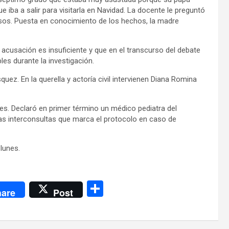
ue iba a salir para visitarla en Navidad. La docente le preguntó
usos. Puesta en conocimiento de los hechos, la madre
a acusación es insuficiente y que en el transcurso del debate
les durante la investigación.
ez. En la querella y actoría civil intervienen Diana Romina
es. Declaró en primer término un médico pediatra del
 las interconsultas que marca el protocolo en caso de
lunes.
C
are
Post
o
m