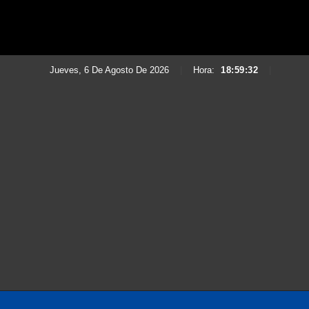
Jueves, 6 De Agosto De 2026
|
Hora:
18:59:34
|
Saltar