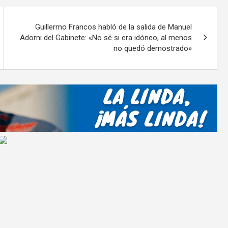
p
ar
Guillermo Francos habló de la salida de Manuel
tir
Adorni del Gabinete: «No sé si era idóneo, al menos
no quedó demostrado»