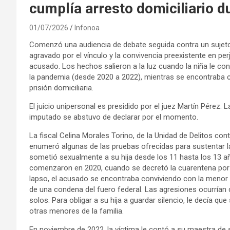
cumplía arresto domiciliario d
01/07/2026
Infonoa
Comenzó una audiencia de debate seguida contra un sujet
agravado por el vínculo y la convivencia preexistente en per
acusado. Los hechos salieron a la luz cuando la niña le co
la pandemia (desde 2020 a 2022), mientras se encontraba
prisión domiciliaria.
El juicio unipersonal es presidido por el juez Martín Pérez. 
imputado se abstuvo de declarar por el momento.
La fiscal Celina Morales Torino, de la Unidad de Delitos cont
enumeró algunas de las pruebas ofrecidas para sustentar la
sometió sexualmente a su hija desde los 11 hasta los 13 año
comenzaron en 2020, cuando se decretó la cuarentena por e
lapso, el acusado se encontraba conviviendo con la menor y
de una condena del fuero federal. Las agresiones ocurrían 
solos. Para obligar a su hija a guardar silencio, le decía q
otras menores de la familia.
En noviembre de 2022, la víctima le contó a su maestra d