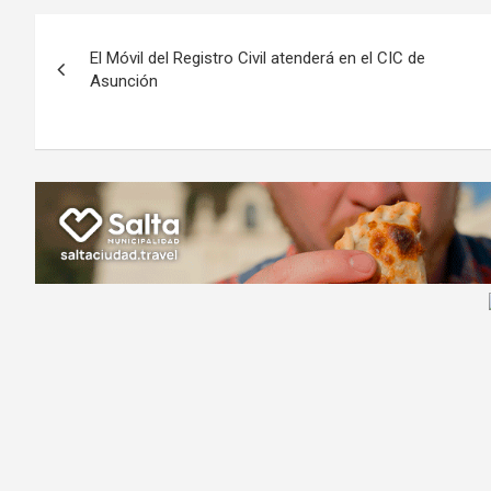
b
er
s
gr
o
n
Navegación
o
A
a
o
g
El Móvil del Registro Civil atenderá en el CIC de
de
o
p
m
M
er
Asunción
k
p
ail
entradas