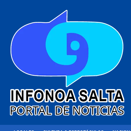
al
contenido
Portal de noticias
Infonoa Salta