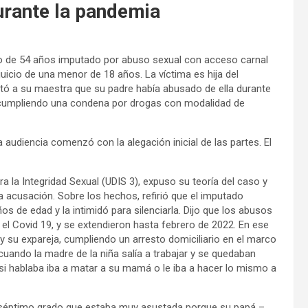
urante la pandemia
o de 54 años imputado por abuso sexual con acceso carnal
juicio de una menor de 18 años. La víctima es hija del
ntó a su maestra que su padre había abusado de ella durante
 cumpliendo una condena por drogas con modalidad de
La audiencia comenzó con la alegación inicial de las partes. El
ra la Integridad Sexual (UDIS 3), expuso su teoría del caso y
 acusación. Sobre los hechos, refirió que el imputado
s de edad y la intimidó para silenciarla. Dijo que los abusos
l Covid 19, y se extendieron hasta febrero de 2022. En ese
 su expareja, cumpliendo un arresto domiciliario en el marco
cuando la madre de la niña salía a trabajar y se quedaban
ue si hablaba iba a matar a su mamá o le iba a hacer lo mismo a
e séptimo grado que estaba muy asustada porque su papá –