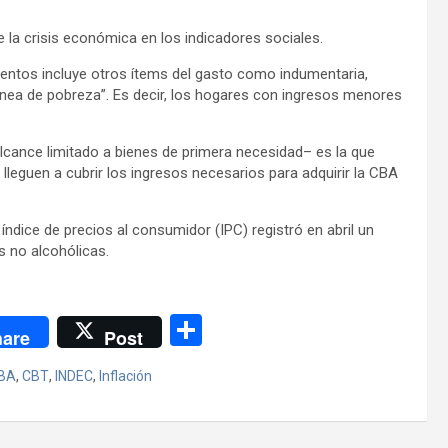
 la crisis económica en los indicadores sociales.
ntos incluye otros ítems del gasto como indumentaria,
ínea de pobreza”. Es decir, los hogares con ingresos menores
lcance limitado a bienes de primera necesidad– es la que
no lleguen a cubrir los ingresos necesarios para adquirir la CBA
ndice de precios al consumidor (IPC) registró en abril un
 no alcohólicas.
C
are
Post
o
BA
,
CBT
,
INDEC
,
Inflación
m
p