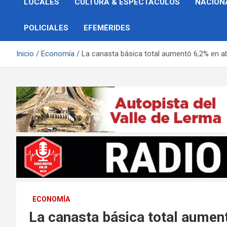
LOCALES
CULTURA & ESPECTÁCULOS
NACION
POLICIALES
EFEMÉRIDES
Inicio
Economía
La canasta básica total aumentó 6,2% en ab
ECONOMÍA
La canasta básica total aument