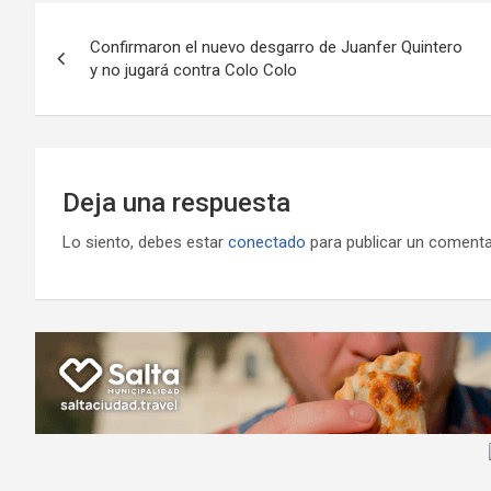
o
A
a
o
g
Navegación
o
p
m
M
er
Confirmaron el nuevo desgarro de Juanfer Quintero
de
y no jugará contra Colo Colo
k
p
ail
entradas
Deja una respuesta
Lo siento, debes estar
conectado
para publicar un comenta