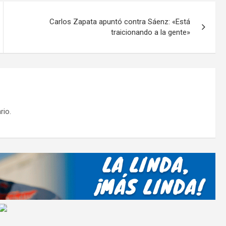
ar
tir
Carlos Zapata apuntó contra Sáenz: «Está
traicionando a la gente»
rio.