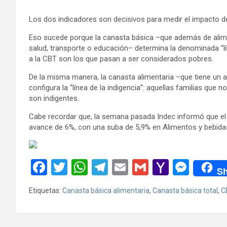
Los dos indicadores son decisivos para medir el impacto de
Eso sucede porque la canasta básica –que además de alime
salud, transporte o educación– determina la denominada “l
a la CBT son los que pasan a ser considerados pobres.
De la misma manera, la canasta alimentaria –que tiene un a
configura la “línea de la indigencia”: aquellas familias que 
son indigentes.
Cabe recordar que, la semana pasada Indec informó que el í
avance de 6%, con una suba de 5,9% en Alimentos y bebidas
F
T
W
T
E
G
Y
M
Sh
a
wi
h
el
m
m
a
es
Etiquetas:
Canasta básica alimentaria
,
Canasta básica total
,
C
ce
tt
at
e
ail
ail
h
se
b
er
s
gr
o
n