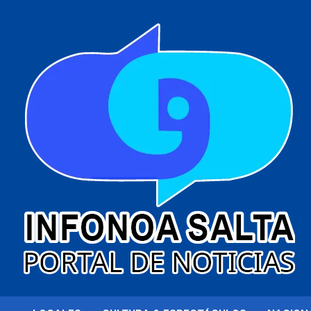
al
contenido
Portal de noticias
Infonoa Salta