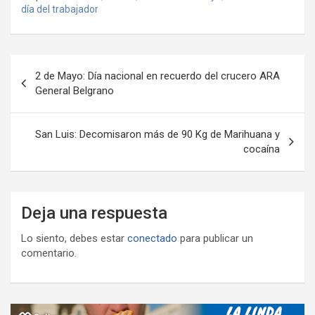
b
er
s
gr
o
n
m
día del trabajador
o
A
a
o
g
p
o
p
m
M
er
ar
Navegación
k
p
ail
tir
2 de Mayo: Día nacional en recuerdo del crucero ARA
de
General Belgrano
entradas
San Luis: Decomisaron más de 90 Kg de Marihuana y
cocaína
Deja una respuesta
Lo siento, debes estar
conectado
para publicar un
comentario.