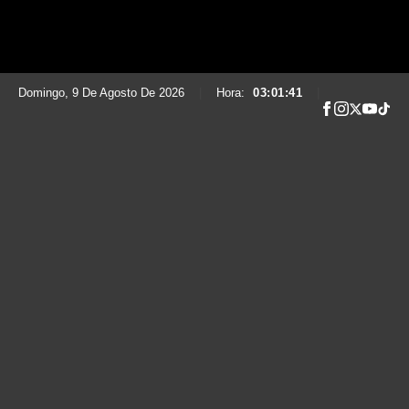
Domingo, 9 De Agosto De 2026
|
Hora:
03:01:42
|