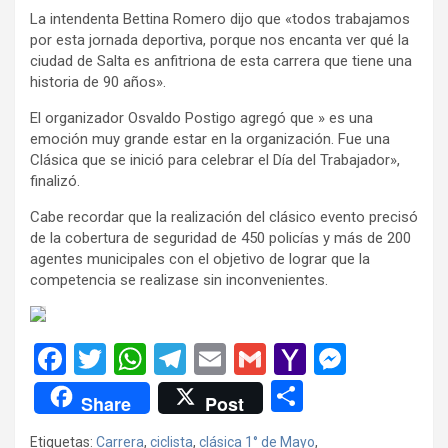
La intendenta Bettina Romero dijo que «todos trabajamos
por esta jornada deportiva, porque nos encanta ver qué la
ciudad de Salta es anfitriona de esta carrera que tiene una
historia de 90 años».
El organizador Osvaldo Postigo agregó que » es una
emoción muy grande estar en la organización. Fue una
Clásica que se inició para celebrar el Día del Trabajador»,
finalizó.
Cabe recordar que la realización del clásico evento precisó
de la cobertura de seguridad de 450 policías y más de 200
agentes municipales con el objetivo de lograr que la
competencia se realizase sin inconvenientes.
F
T
W
T
E
G
Y
M
a
wi
h
el
m
m
a
es
C
Share
Post
ce
tt
at
e
ail
ail
h
se
o
Etiquetas:
Carrera
,
ciclista
,
clásica 1° de Mayo
,