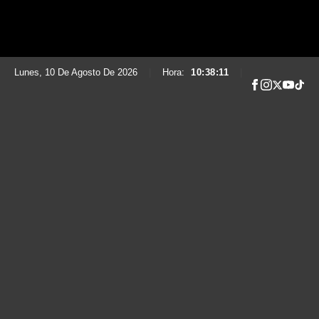
Lunes, 10 De Agosto De 2026
|
Hora:
10:38:12
|