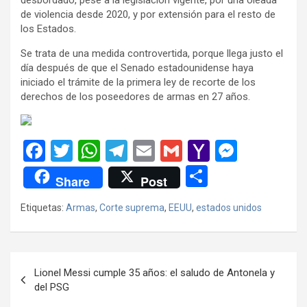
de violencia desde 2020, y por extensión para el resto de
los Estados.
Se trata de una medida controvertida, porque llega justo el
día después de que el Senado estadounidense haya
iniciado el trámite de la primera ley de recorte de los
derechos de los poseedores de armas en 27 años.
F
T
W
T
E
G
Y
M
a
wi
h
el
m
m
a
es
C
Share
Post
ce
tt
at
e
ail
ail
h
se
o
Etiquetas:
Armas
,
Corte suprema
,
EEUU
,
estados unidos
b
er
s
gr
o
n
m
o
A
a
o
g
p
o
p
m
M
er
ar
Navegación
Lionel Messi cumple 35 años: el saludo de Antonela y
k
p
ail
tir
de
del PSG
entradas