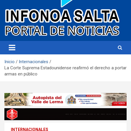
Portal de noticias
Infonoa Salta
Inicio
Internacionales
La Corte Suprema Estadounidense reafirmó el derecho a portar
armas en público
INTERNACIONALES