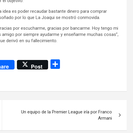
 el objetivo.
 idea es poder recaudar bastante dinero para comprar
a soñado por lo que La Joaqui se mostró conmovida.
 Gracias por escucharme, gracias por bancarme. Hoy tengo mi
cias amigo por siempre ayudarme y enseñarme muchas cosas”,
que derivó en su fallecimiento.
C
are
Post
o
m
p
ar
tir
Un equipo de la Premier League iría por Franco
Armani