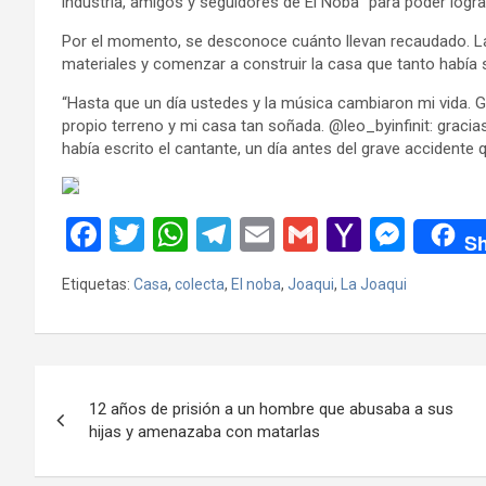
industria, amigos y seguidores de El Noba” para poder lograr
Por el momento, se desconoce cuánto llevan recaudado. La
materiales y comenzar a construir la casa que tanto habí
“Hasta que un día ustedes y la música cambiaron mi vida.
propio terreno y mi casa tan soñada. @leo_byinfinit: gra
había escrito el cantante, un día antes del grave accidente 
F
T
W
T
E
G
Y
M
Sh
a
wi
h
el
m
m
a
es
Etiquetas:
Casa
,
colecta
,
El noba
,
Joaqui
,
La Joaqui
ce
tt
at
e
ail
ail
h
se
b
er
s
gr
o
n
o
A
a
o
g
Navegación
o
p
m
M
er
12 años de prisión a un hombre que abusaba a sus
de
hijas y amenazaba con matarlas
k
p
ail
entradas