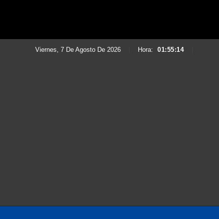
Viernes, 7 De Agosto De 2026
|
Hora:
01:55:16
|
Saltar