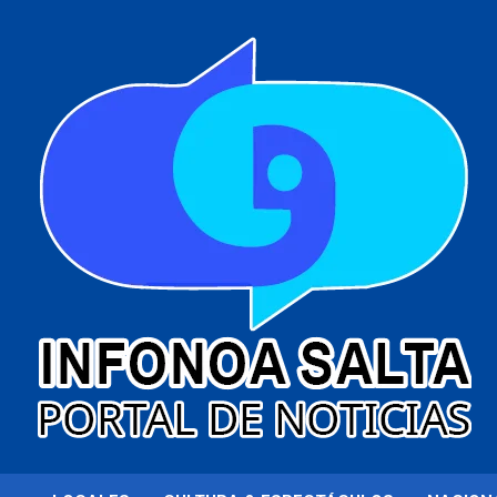
al
contenido
Portal de noticias
Infonoa Salta