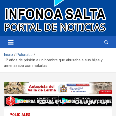
Portal de noticias
Infonoa Salta
Inicio
Policiales
12 años de prisión a un hombre que abusaba a sus hijas y
amenazaba con matarlas
POLICIALES