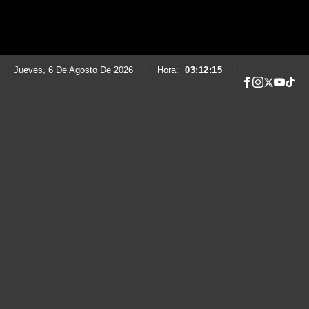
Jueves, 6 De Agosto De 2026
|
Hora:
03:12:17
|