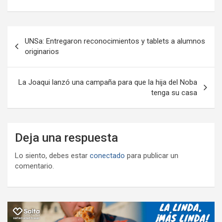
o
A
a
o
g
p
o
p
m
M
er
ar
Navegación
k
p
ail
tir
UNSa: Entregaron reconocimientos y tablets a alumnos
de
originarios
entradas
La Joaqui lanzó una campaña para que la hija del Noba
tenga su casa
Deja una respuesta
Lo siento, debes estar
conectado
para publicar un
comentario.