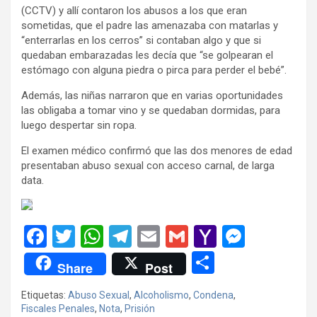
(CCTV) y allí contaron los abusos a los que eran
sometidas, que el padre las amenazaba con matarlas y
“enterrarlas en los cerros” si contaban algo y que si
quedaban embarazadas les decía que “se golpearan el
estómago con alguna piedra o pirca para perder el bebé”.
Además, las niñas narraron que en varias oportunidades
las obligaba a tomar vino y se quedaban dormidas, para
luego despertar sin ropa.
El examen médico confirmó que las dos menores de edad
presentaban abuso sexual con acceso carnal, de larga
data.
F
T
W
T
E
G
Y
M
a
wi
h
el
m
m
a
es
C
Share
Post
ce
tt
at
e
ail
ail
h
se
o
Etiquetas:
Abuso Sexual
,
Alcoholismo
,
Condena
,
b
er
s
gr
o
n
m
Fiscales Penales
,
Nota
,
Prisión