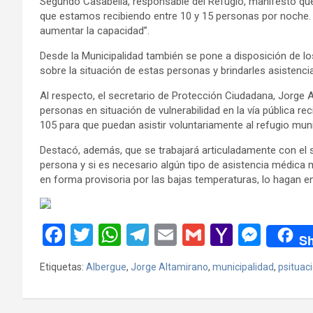
Segundo Casabella, responsable del Refugio, manifestó que 
que estamos recibiendo entre 10 y 15 personas por noche
aumentar la capacidad”.
Desde la Municipalidad también se pone a disposición de los
sobre la situación de estas personas y brindarles asistencia
Al respecto, el secretario de Protección Ciudadana, Jorge 
personas en situación de vulnerabilidad en la vía pública r
105 para que puedan asistir voluntariamente al refugio muni
Destacó, además, que se trabajará articuladamente con el 
persona y si es necesario algún tipo de asistencia médica 
en forma provisoria por las bajas temperaturas, lo hagan e
F
T
W
T
E
G
Y
M
Sh
a
wi
h
el
m
m
a
es
Etiquetas:
Albergue
,
Jorge Altamirano
,
municipalidad
,
psituaci
ce
tt
at
e
ail
ail
h
se
b
er
s
gr
o
n