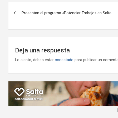
o
A
a
o
g
Navegación
o
p
m
M
er
Presentan el programa «Potenciar Trabajo» en Salta
de
k
p
ail
entradas
Deja una respuesta
Lo siento, debes estar
conectado
para publicar un comenta