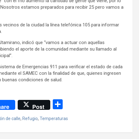
“con el frío aumentó la cantidad de gente que viene, por lo
. Nosotros estamos preparados para recibir 25 pero vamos a
 vecinos de la ciudad la línea telefónica 105 para informar
.
Altamirano, indicó que “vamos a actuar con aquellas
ecibiendo el aporte de la comunidad mediante su llamado al
cipal”.
sistema de Emergencias 911 para verificar el estado de cada
mediante el SAMEC con la finalidad de que, quienes ingresen
n buenas condiciones de salud.
C
are
Post
o
ón de calle
,
Refugio
,
Temperaturas
m
p