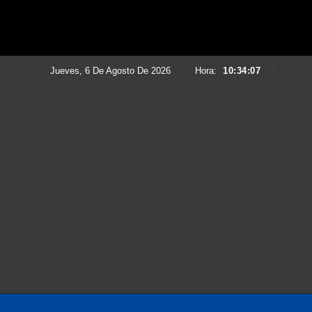
Jueves, 6 De Agosto De 2026
|
Hora:
10:34:08
|
Saltar