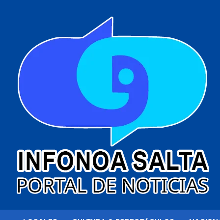
al
contenido
Portal de noticias
Infonoa Salta