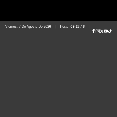
Viernes, 7 De Agosto De 2026
|
Hora:
09:28:49
|