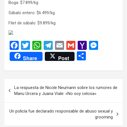
Boga: $7.899/kg
Sábalo entero: $6.499/kg
Filet de sábalo: $9.899/kg
F
T
W
T
E
G
Y
M
a
wi
h
el
m
m
a
es
C
Share
Post
ce
tt
at
e
ail
ail
h
se
o
b
er
s
gr
o
n
m
o
A
a
o
g
p
Navegación
La respuesta de Nicole Neumann sobre los rumores de
o
p
m
M
er
ar
de
Manu Urcera y Juana Viale: «No soy celosa»
k
p
ail
tir
entradas
Un policía fue declarado responsable de abuso sexual y
grooming