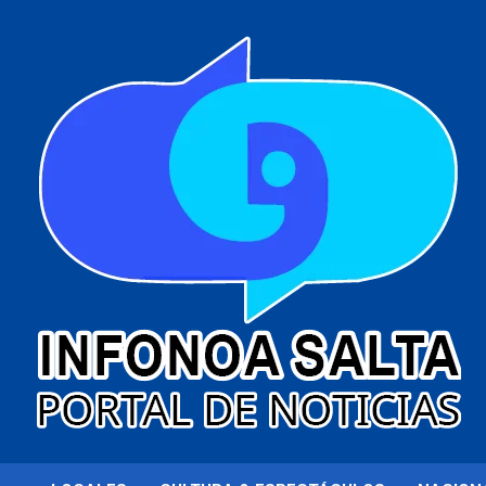
al
contenido
Portal de noticias
Infonoa Salta