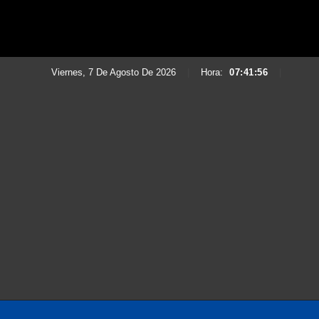
Viernes, 7 De Agosto De 2026
|
Hora:
07:41:57
|
Saltar