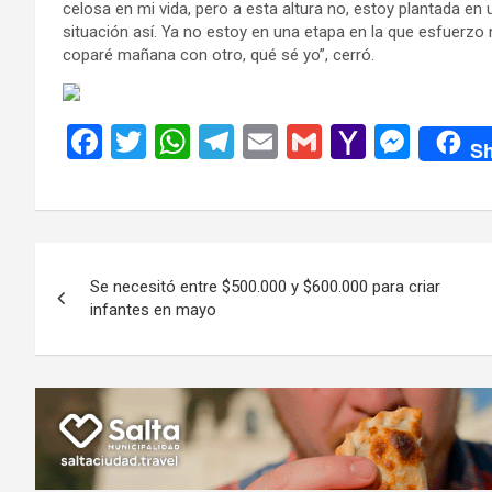
celosa en mi vida, pero a esta altura no, estoy plantada e
situación así. Ya no estoy en una etapa en la que esfuerzo n
coparé mañana con otro, qué sé yo”, cerró.
F
T
W
T
E
G
Y
M
Sh
a
wi
h
el
m
m
a
es
ce
tt
at
e
ail
ail
h
se
b
er
s
gr
o
n
Navegación
o
A
a
o
g
Se necesitó entre $500.000 y $600.000 para criar
de
o
p
m
M
er
infantes en mayo
k
p
ail
entradas