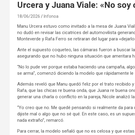
Urcera y Juana Viale: «No soy 
18/06/2026
Infonoa
Manu Urcera estuvo como invitado a la mesa de Juana Viale
no dudó en revisar las cicatrices del automovilista gener
Monteverde y Rafa Ferro se retiraran del lugar para «dejarlo
Ante el supuesto coqueteo, las cámaras fueron a buscar la 
asegurando que no hubo ninguna situación que ameritara ha
“No lo pude ver porque estaba haciendo una campaña, algo 
se arma”, comenzó diciendo la modelo que rápidamente le q
Además reveló que Manu quedó feliz por el trato recibido 
Rafa, que las chicas re buena onda, que Juana re buena ond
generar una charla o conflicto en la pareja, Nicole analizó l
“Yo creo que no. Me quedé pensando si realmente da para un
dijiste mal o algo que no sé qué. En este caso, es un sup
nada extraño”, remarcó.
Para cerrar, la modelo señaló que no es celosa y que estas