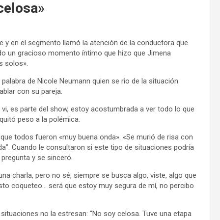
celosa»
 y en el segmento llamó la atención de la conductora que
ando un gracioso momento íntimo que hizo que Jimena
s solos».
palabra de Nicole Neumann quien se rio de la situación
blar con su pareja.
vi, es parte del show, estoy acostumbrada a ver todo lo que
uitó peso a la polémica.
y que todos fueron «muy buena onda». «Se murió de risa con
a”. Cuando le consultaron si este tipo de situaciones podría
a pregunta y se sinceró.
a charla, pero no sé, siempre se busca algo, viste, algo que
uesto coqueteo… será que estoy muy segura de mí, no percibo
 situaciones no la estresan: “No soy celosa. Tuve una etapa