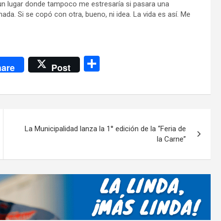
n un lugar donde tampoco me estresaría si pasara una
ada. Si se copó con otra, bueno, ni idea. La vida es así. Me
C
are
Post
o
m
p
ar
La Municipalidad lanza la 1° edición de la “Feria de
tir
la Carne”