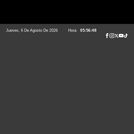
Jueves, 6 De Agosto De 2026
|
Hora:
05:56:50
|