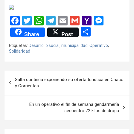
F
T
W
T
E
G
Y
M
a
wi
h
el
m
m
a
es
C
Share
Post
ce
tt
at
e
ail
ail
h
se
o
Etiquetas:
Desarrollo social
,
municipalidad
,
Operativo
,
b
er
s
gr
o
n
m
Solidaridad
o
A
a
o
g
p
o
p
m
M
er
ar
Navegación
k
p
ail
tir
Salta continúa exponiendo su oferta turística en Chaco
de
y Corrientes
entradas
En un operativo el fin de semana gendarmería
secuestró 72 kilos de droga