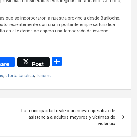
s provincias consideradas estratégicas, destacando Córdoba,
as que se incorporaron a nuestra provincia desde Bariloche,
uesto recientemente con una importante empresa turística
lta en el exterior, se espera una temporada de invierno
C
are
Post
o
mo
,
oferta turistica
,
Turismo
m
p
ar
tir
La municipalidad realizó un nuevo operativo de
asistencia a adultos mayores y víctimas de
violencia