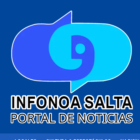
al
contenido
Portal de noticias
Infonoa Salta