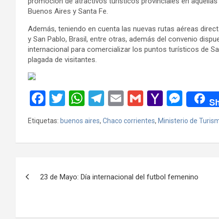
promoción de atractivos turísticos provinciales en aquella
Buenos Aires y Santa Fe.
Además, teniendo en cuenta las nuevas rutas aéreas direct
y San Pablo, Brasil, entre otras, además del convenio disp
internacional para comercializar los puntos turísticos de Sa
plagada de visitantes.
F
T
W
T
E
G
Y
M
Sh
a
wi
h
el
m
m
a
es
Etiquetas:
buenos aires
,
Chaco corrientes
,
Ministerio de Turis
ce
tt
at
e
ail
ail
h
se
b
er
s
gr
o
n
o
A
a
o
g
Navegación
o
p
m
M
er
23 de Mayo: Día internacional del futbol femenino
de
k
p
ail
entradas