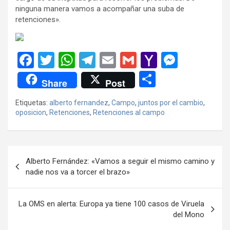
ninguna manera vamos a acompañar una suba de
retenciones».
F
T
W
T
E
G
Y
M
a
wi
h
el
m
m
a
es
C
Share
Post
ce
tt
at
e
ail
ail
h
se
o
Etiquetas:
alberto fernandez
,
Campo
,
juntos por el cambio
,
b
er
s
gr
o
n
m
oposicion
,
Retenciones
,
Retenciones al campo
o
A
a
o
g
p
o
p
m
M
er
ar
Navegación
k
p
ail
tir
Alberto Fernández: «Vamos a seguir el mismo camino y
de
nadie nos va a torcer el brazo»
entradas
La OMS en alerta: Europa ya tiene 100 casos de Viruela
del Mono