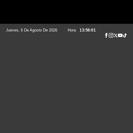
Jueves, 6 De Agosto De 2026
|
Hora:
13:58:02
|