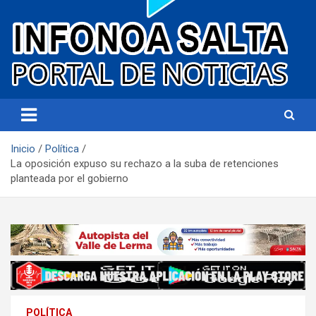
Portal de noticias
Infonoa Salta
Inicio
Política
La oposición expuso su rechazo a la suba de retenciones
planteada por el gobierno
POLÍTICA