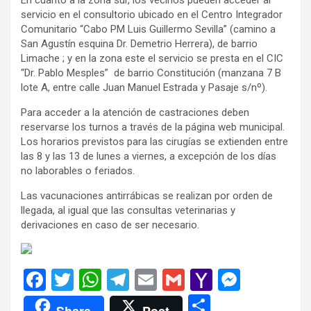
servicio en el consultorio ubicado en el Centro Integrador
Comunitario “Cabo PM Luis Guillermo Sevilla” (camino a
San Agustín esquina Dr. Demetrio Herrera), de barrio
Limache ; y en la zona este el servicio se presta en el CIC
“Dr. Pablo Mesples” de barrio Constitución (manzana 7 B
lote A, entre calle Juan Manuel Estrada y Pasaje s/nº).
Para acceder a la atención de castraciones deben
reservarse los turnos a través de la página web municipal.
Los horarios previstos para las cirugías se extienden entre
las 8 y las 13 de lunes a viernes, a excepción de los días
no laborables o feriados.
Las vacunaciones antirrábicas se realizan por orden de
llegada, al igual que las consultas veterinarias y
derivaciones en caso de ser necesario.
F
T
W
T
E
G
Y
M
a
wi
h
el
m
m
a
es
C