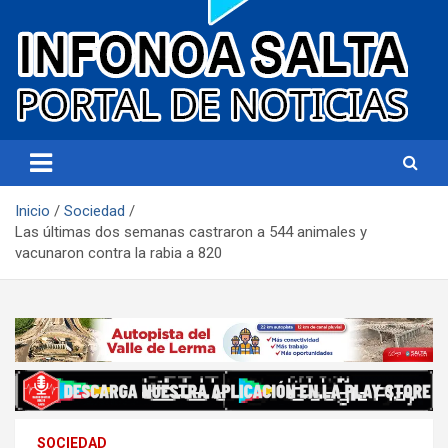
Portal de noticias
Infonoa Salta
Inicio
Sociedad
Las últimas dos semanas castraron a 544 animales y
vacunaron contra la rabia a 820
SOCIEDAD