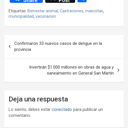
Share
Post
ce
tt
at
e
ail
ail
h
se
o
Etiquetas:
Bienestar animal
,
Castraciones
,
mascotas
,
b
er
s
gr
o
n
m
municipalidad
,
vacunacion
o
A
a
o
g
p
o
p
m
M
er
ar
Navegación
k
p
ail
tir
Confirmaron 33 nuevos casos de dengue en la
de
provincia
entradas
Invertirán $1.000 millones en obras de agua y
saneamiento en General San Martín
Deja una respuesta
Lo siento, debes estar
conectado
para publicar un
comentario.