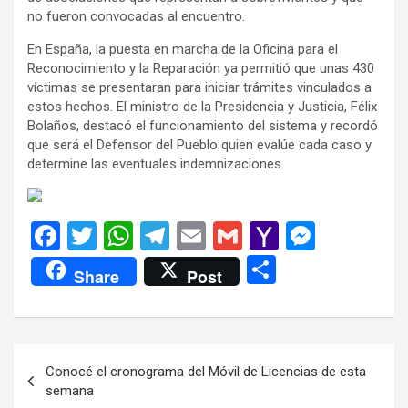
no fueron convocadas al encuentro.
En España, la puesta en marcha de la Oficina para el
Reconocimiento y la Reparación ya permitió que unas 430
víctimas se presentaran para iniciar trámites vinculados a
estos hechos. El ministro de la Presidencia y Justicia, Félix
Bolaños, destacó el funcionamiento del sistema y recordó
que será el Defensor del Pueblo quien evalúe cada caso y
determine las eventuales indemnizaciones.
F
T
W
T
E
G
Y
M
a
wi
h
el
m
m
a
es
C
Share
Post
ce
tt
at
e
ail
ail
h
se
o
b
er
s
gr
o
n
m
o
A
a
o
g
p
Navegación
Conocé el cronograma del Móvil de Licencias de esta
o
p
m
M
er
ar
de
semana