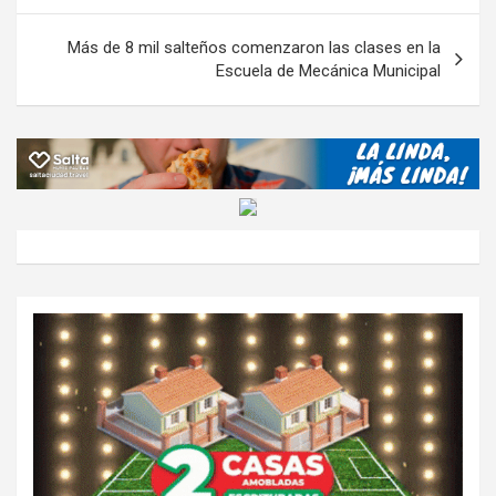
k
p
ail
tir
entradas
Más de 8 mil salteños comenzaron las clases en la
Escuela de Mecánica Municipal