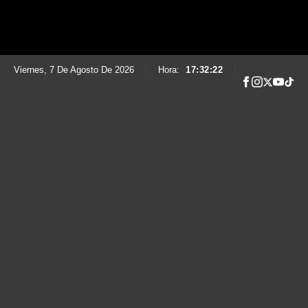
Viernes, 7 De Agosto De 2026
|
Hora:
17:32:23
|