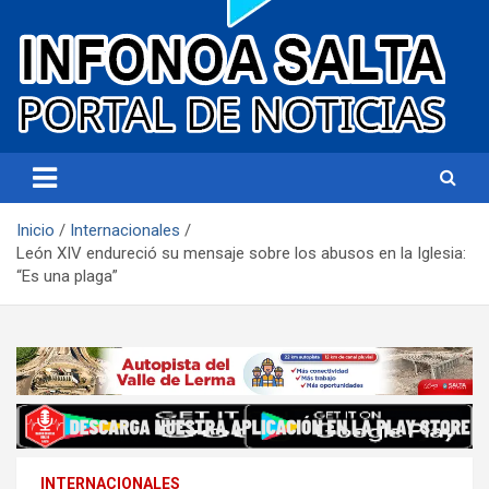
Portal de noticias
Infonoa Salta
Inicio
Internacionales
León XIV endureció su mensaje sobre los abusos en la Iglesia:
“Es una plaga”
INTERNACIONALES