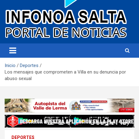
Portal de noticias
Infonoa Salta
Inicio
Deportes
Los mensajes que comprometen a Villa en su denuncia por
abuso sexual
DEPORTES