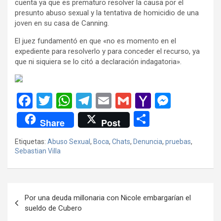
cuenta ya que es prematuro resolver la causa por el
presunto abuso sexual y la tentativa de homicidio de una
joven en su casa de Canning.
El juez fundamentó en que «no es momento en el
expediente para resolverlo y para conceder el recurso, ya
que ni siquiera se lo citó a declaración indagatoria».
F
T
W
T
E
G
Y
M
a
wi
h
el
m
m
a
es
C
Share
Post
ce
tt
at
e
ail
ail
h
se
o
Etiquetas:
Abuso Sexual
,
Boca
,
Chats
,
Denuncia
,
pruebas
,
b
er
s
gr
o
n
m
Sebastian Villa
o
A
a
o
g
p
o
p
m
M
er
ar
Navegación
k
p
ail
tir
Por una deuda millonaria con Nicole embargarían el
de
sueldo de Cubero