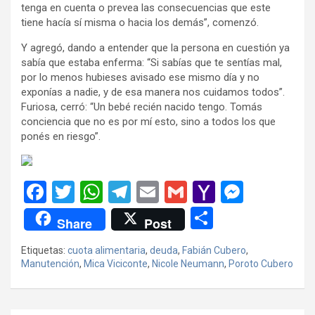
tenga en cuenta o prevea las consecuencias que este
tiene hacía sí misma o hacia los demás”, comenzó.
Y agregó, dando a entender que la persona en cuestión ya
sabía que estaba enferma: “Si sabías que te sentías mal,
por lo menos hubieses avisado ese mismo día y no
exponías a nadie, y de esa manera nos cuidamos todos”.
Furiosa, cerró: “Un bebé recién nacido tengo. Tomás
conciencia que no es por mí esto, sino a todos los que
ponés en riesgo”.
F
T
W
T
E
G
Y
M
a
wi
h
el
m
m
a
es
C
Share
Post
ce
tt
at
e
ail
ail
h
se
o
Etiquetas:
cuota alimentaria
,
deuda
,
Fabián Cubero
,
b
er
s
gr
o
n
m
Manutención
,
Mica Viciconte
,
Nicole Neumann
,
Poroto Cubero
o
A
a
o
g
p
o
p
m
M
er
ar