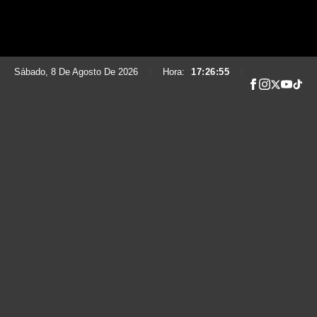
Sábado, 8 De Agosto De 2026
|
Hora:
17:26:57
|