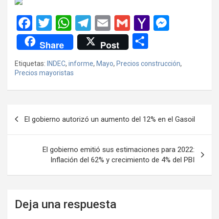
F
T
W
T
E
G
Y
M
a
wi
h
el
m
m
a
es
C
Share
Post
ce
tt
at
e
ail
ail
h
se
o
Etiquetas:
INDEC
,
informe
,
Mayo
,
Precios construcción
,
b
er
s
gr
o
n
m
Precios mayoristas
o
A
a
o
g
p
o
p
m
M
er
ar
Navegación
k
p
ail
tir
El gobierno autorizó un aumento del 12% en el Gasoil
de
entradas
El gobierno emitió sus estimaciones para 2022:
Inflación del 62% y crecimiento de 4% del PBI
Deja una respuesta