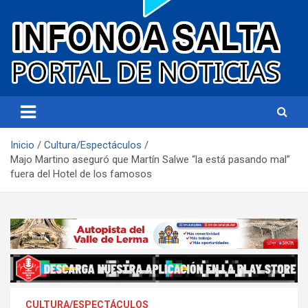
Portal de noticias
Infonoa Salta
Inicio
Cultura/Espectáculos
Majo Martino aseguró que Martín Salwe “la está pasando mal”
fuera del Hotel de los famosos
CULTURA/ESPECTÁCULOS