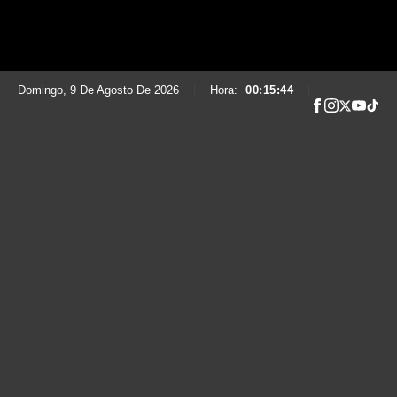
Domingo, 9 De Agosto De 2026
|
Hora:
00:15:45
|