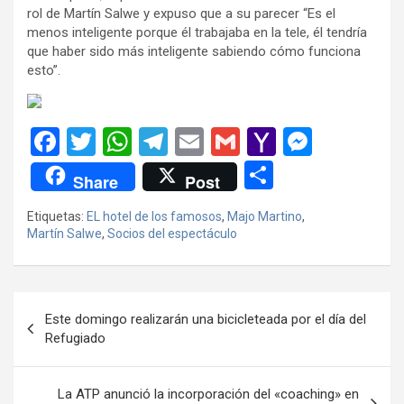
rol de Martín Salwe y expuso que a su parecer “Es el
menos inteligente porque él trabajaba en la tele, él tendría
que haber sido más inteligente sabiendo cómo funciona
esto”.
F
T
W
T
E
G
Y
M
a
wi
h
el
m
m
a
es
C
Share
Post
ce
tt
at
e
ail
ail
h
se
o
Etiquetas:
EL hotel de los famosos
,
Majo Martino
,
b
er
s
gr
o
n
m
Martín Salwe
,
Socios del espectáculo
o
A
a
o
g
p
o
p
m
M
er
ar
Navegación
k
p
ail
tir
Este domingo realizarán una bicicleteada por el día del
de
Refugiado
entradas
La ATP anunció la incorporación del «coaching» en