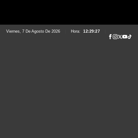
Viernes, 7 De Agosto De 2026
|
Hora:
12:29:28
|