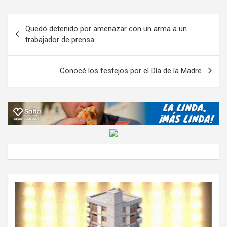
b
er
s
gr
o
n
m
o
A
a
o
g
p
Navegación
Quedó detenido por amenazar con un arma a un
o
p
m
M
er
ar
de
trabajador de prensa
k
p
ail
tir
entradas
Conocé los festejos por el Día de la Madre