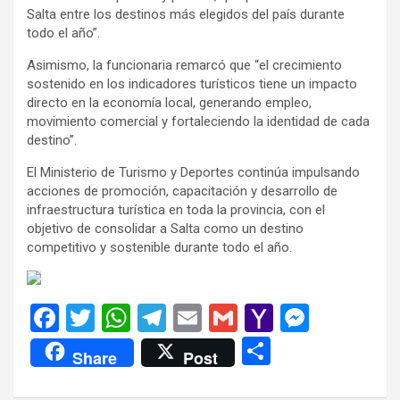
Salta entre los destinos más elegidos del país durante
todo el año”.
Asimismo, la funcionaria remarcó que “el crecimiento
sostenido en los indicadores turísticos tiene un impacto
directo en la economía local, generando empleo,
movimiento comercial y fortaleciendo la identidad de cada
destino”.
El Ministerio de Turismo y Deportes continúa impulsando
acciones de promoción, capacitación y desarrollo de
infraestructura turística en toda la provincia, con el
objetivo de consolidar a Salta como un destino
competitivo y sostenible durante todo el año.
F
T
W
T
E
G
Y
M
a
wi
h
el
m
m
a
es
C
Share
Post
ce
tt
at
e
ail
ail
h
se
o