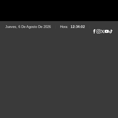
Jueves, 6 De Agosto De 2026
|
Hora:
12:34:04
|