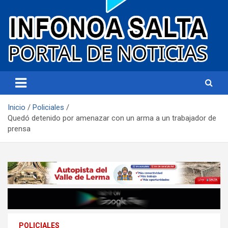
Portal de noticias
Infonoa Salta
Inicio
Policiales
Quedó detenido por amenazar con un arma a un trabajador de
prensa
POLICIALES