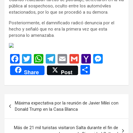
pública al sospechoso, oculto entre los automóviles
estacionados, por lo que se procedió a su demora.
Posteriormente, el damnificado radicó denuncia por el
hecho y señaló que no era la primera vez que esta
persona lo amenazaba.
F
T
W
T
E
G
Y
M
a
wi
h
el
m
m
a
es
C
Share
Post
ce
tt
at
e
ail
ail
h
se
o
b
er
s
gr
o
n
m
o
A
a
o
g
p
Navegación
Máxima expectativa por la reunión de Javier Milei con
o
p
m
M
er
ar
de
Donald Trump en la Casa Blanca
k
p
ail
tir
entradas
Más de 21 mil turistas visitaron Salta durante el fin de