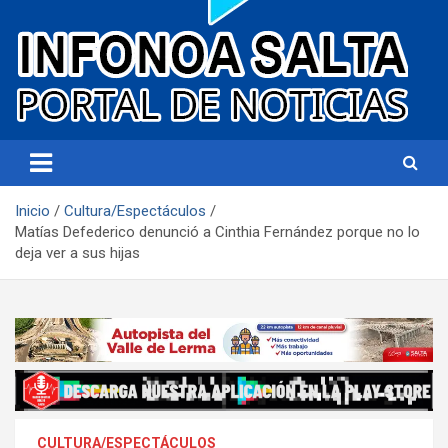
Portal de noticias
Infonoa Salta
Inicio
Cultura/Espectáculos
Matías Defederico denunció a Cinthia Fernández porque no lo
deja ver a sus hijas
CULTURA/ESPECTÁCULOS