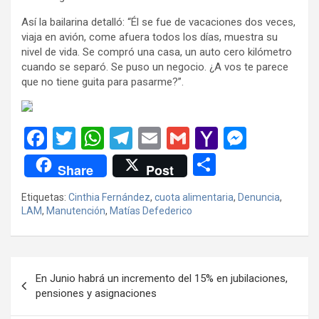
Así la bailarina detalló: “Él se fue de vacaciones dos veces,
viaja en avión, come afuera todos los días, muestra su
nivel de vida. Se compró una casa, un auto cero kilómetro
cuando se separó. Se puso un negocio. ¿A vos te parece
que no tiene guita para pasarme?”.
F
T
W
T
E
G
Y
M
a
wi
h
el
m
m
a
es
C
Share
Post
ce
tt
at
e
ail
ail
h
se
o
Etiquetas:
Cinthia Fernández
,
cuota alimentaria
,
Denuncia
,
b
er
s
gr
o
n
m
LAM
,
Manutención
,
Matías Defederico
o
A
a
o
g
p
o
p
m
M
er
ar
Navegación
k
p
ail
tir
En Junio habrá un incremento del 15% en jubilaciones,
de
pensiones y asignaciones
entradas