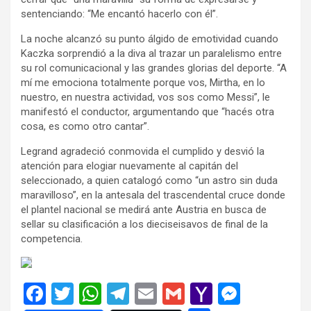
sentenciando: “Me encantó hacerlo con él”.
La noche alcanzó su punto álgido de emotividad cuando
Kaczka sorprendió a la diva al trazar un paralelismo entre
su rol comunicacional y las grandes glorias del deporte. “A
mí me emociona totalmente porque vos, Mirtha, en lo
nuestro, en nuestra actividad, vos sos como Messi”, le
manifestó el conductor, argumentando que “hacés otra
cosa, es como otro cantar”.
Legrand agradeció conmovida el cumplido y desvió la
atención para elogiar nuevamente al capitán del
seleccionado, a quien catalogó como “un astro sin duda
maravilloso”, en la antesala del trascendental cruce donde
el plantel nacional se medirá ante Austria en busca de
sellar su clasificación a los dieciseisavos de final de la
competencia.
F
T
W
T
E
G
Y
M