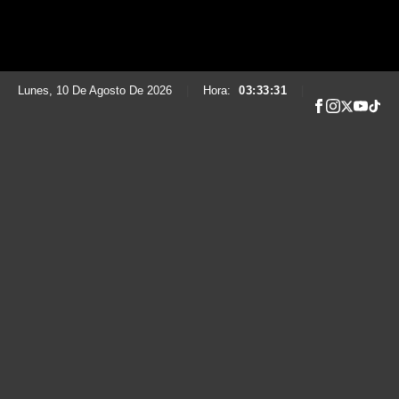
Lunes, 10 De Agosto De 2026
|
Hora:
03:33:32
|