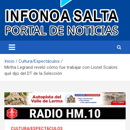
Portal de noticias
Infonoa Salta
Inicio
Cultura/Espectáculos
Mirtha Legrand reveló cómo fue trabajar con Lionel Scaloni:
qué dijo del DT de la Selección
CULTURA/ESPECTÁCULOS