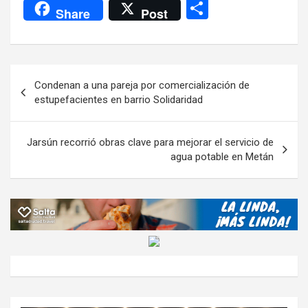
a
wi
h
el
m
m
a
es
C
Share
Post
ce
tt
at
e
ail
ail
h
se
o
b
er
s
gr
o
n
m
o
A
a
o
g
p
Navegación
Condenan a una pareja por comercialización de
o
p
m
M
er
ar
de
estupefacientes en barrio Solidaridad
k
p
ail
tir
entradas
Jarsún recorrió obras clave para mejorar el servicio de
agua potable en Metán