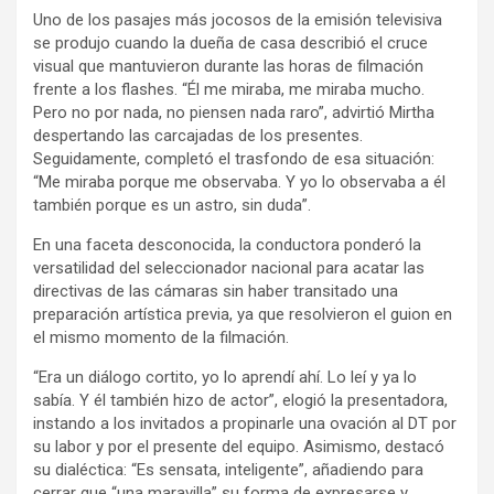
Uno de los pasajes más jocosos de la emisión televisiva
se produjo cuando la dueña de casa describió el cruce
visual que mantuvieron durante las horas de filmación
frente a los flashes. “Él me miraba, me miraba mucho.
Pero no por nada, no piensen nada raro”, advirtió Mirtha
despertando las carcajadas de los presentes.
Seguidamente, completó el trasfondo de esa situación:
“Me miraba porque me observaba. Y yo lo observaba a él
también porque es un astro, sin duda”.
En una faceta desconocida, la conductora ponderó la
versatilidad del seleccionador nacional para acatar las
directivas de las cámaras sin haber transitado una
preparación artística previa, ya que resolvieron el guion en
el mismo momento de la filmación.
“Era un diálogo cortito, yo lo aprendí ahí. Lo leí y ya lo
sabía. Y él también hizo de actor”, elogió la presentadora,
instando a los invitados a propinarle una ovación al DT por
su labor y por el presente del equipo. Asimismo, destacó
su dialéctica: “Es sensata, inteligente”, añadiendo para
cerrar que “una maravilla” su forma de expresarse y