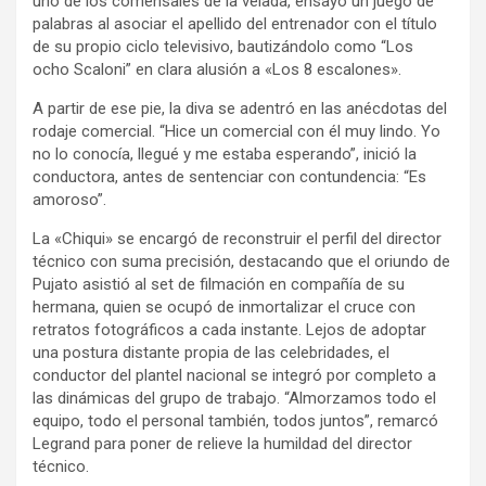
uno de los comensales de la velada, ensayó un juego de
palabras al asociar el apellido del entrenador con el título
de su propio ciclo televisivo, bautizándolo como “Los
ocho Scaloni” en clara alusión a «Los 8 escalones».
A partir de ese pie, la diva se adentró en las anécdotas del
rodaje comercial. “Hice un comercial con él muy lindo. Yo
no lo conocía, llegué y me estaba esperando”, inició la
conductora, antes de sentenciar con contundencia: “Es
amoroso”.
La «Chiqui» se encargó de reconstruir el perfil del director
técnico con suma precisión, destacando que el oriundo de
Pujato asistió al set de filmación en compañía de su
hermana, quien se ocupó de inmortalizar el cruce con
retratos fotográficos a cada instante. Lejos de adoptar
una postura distante propia de las celebridades, el
conductor del plantel nacional se integró por completo a
las dinámicas del grupo de trabajo. “Almorzamos todo el
equipo, todo el personal también, todos juntos”, remarcó
Legrand para poner de relieve la humildad del director
técnico.