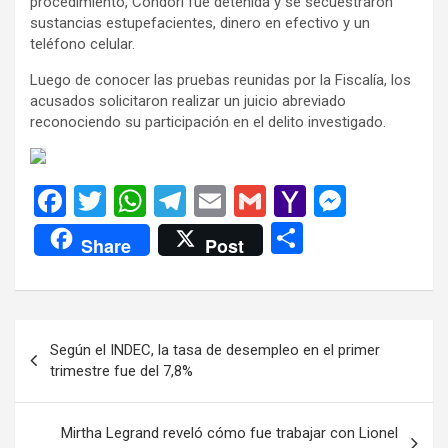
procedimiento, Condorí fue detenida y se secuestraron
sustancias estupefacientes, dinero en efectivo y un
teléfono celular.
Luego de conocer las pruebas reunidas por la Fiscalía, los
acusados solicitaron realizar un juicio abreviado
reconociendo su participación en el delito investigado.
F
T
W
T
E
G
Y
M
a
wi
h
el
m
m
a
es
C
Share
Post
ce
tt
at
e
ail
ail
h
se
o
b
er
s
gr
o
n
m
o
A
a
o
g
p
Navegación
Según el INDEC, la tasa de desempleo en el primer
o
p
m
M
er
ar
de
trimestre fue del 7,8%
k
p
ail
tir
entradas
Mirtha Legrand reveló cómo fue trabajar con Lionel