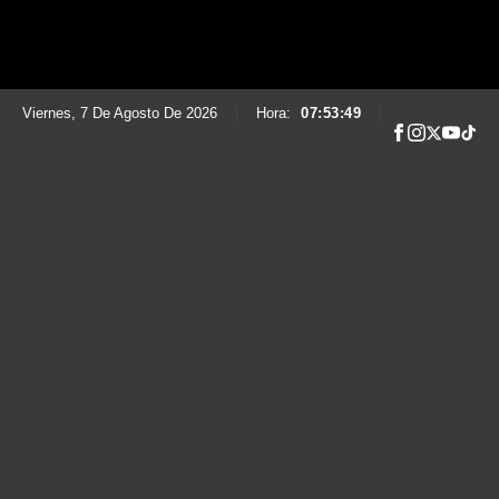
Viernes, 7 De Agosto De 2026
|
Hora:
07:53:50
|