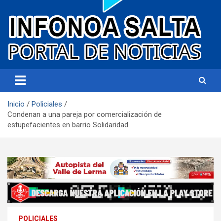
Portal de noticias
Infonoa Salta
Inicio
Policiales
Condenan a una pareja por comercialización de
estupefacientes en barrio Solidaridad
POLICIALES