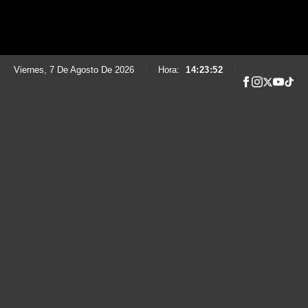
Viernes, 7 De Agosto De 2026
|
Hora:
14:23:53
|