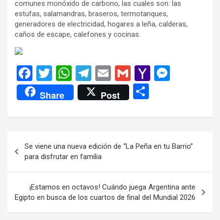
comunes monóxido de carbono, las cuales son: las
estufas, salamandras, braseros, termotanques,
generadores de electricidad, hogares a leña, calderas,
caños de escape, calefones y cocinas.
F
T
W
T
E
G
Y
M
a
wi
h
el
m
m
a
es
C
Share
Post
ce
tt
at
e
ail
ail
h
se
o
b
er
s
gr
o
n
m
o
A
a
o
g
p
Navegación
Se viene una nueva edición de “La Peña en tu Barrio”
o
p
m
M
er
ar
de
para disfrutar en familia
k
p
ail
tir
entradas
¡Estamos en octavos! Cuándo juega Argentina ante
Egipto en busca de los cuartos de final del Mundial 2026