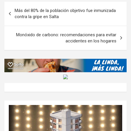
o
A
a
o
g
p
Navegación
Más del 80% de la población objetivo fue inmunizada
o
p
m
M
er
ar
de
contra la gripe en Salta
k
p
ail
tir
entradas
Monóxido de carbono: recomendaciones para evitar
accidentes en los hogares