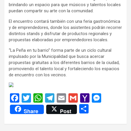
brindando un espacio para que músicos y talentos locales
puedan compartir su arte con la comunidad.
El encuentro contará también con una feria gastronómica
y de emprendedores, donde los asistentes podrán recorrer
distintos stands y disfrutar de productos regionales y
propuestas elaboradas por emprendedores locales.
“La Peña en tu barrio” forma parte de un ciclo cultural
impulsado por la Municipalidad que busca acercar
propuestas gratuitas a los diferentes barrios de la ciudad,
promoviendo el talento local y fortaleciendo los espacios
de encuentro con los vecinos.
F
T
W
T
E
G
Y
M
a
wi
h
el
m
m
a
es
C
Share
Post
ce
tt
at
e
ail
ail
h
se
o
b
er
s
gr
o
n
m