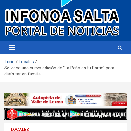
Portal de noticias
Infonoa Salta
Inicio
Locales
Se viene una nueva edición de “La Peña en tu Barrio” para
disfrutar en familia
LOCALES