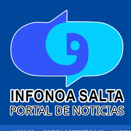
al
contenido
Portal de noticias
Infonoa Salta