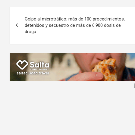
b
er
s
gr
o
n
Navegación
o
A
a
o
g
Golpe al microtráfico: más de 100 procedimientos,
de
o
p
m
M
er
detenidos y secuestro de más de 6.900 dosis de
droga
k
p
ail
entradas