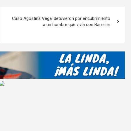
p
ar
Caso Agostina Vega: detuvieron por encubrimiento
tir
a un hombre que vivía con Barrelier