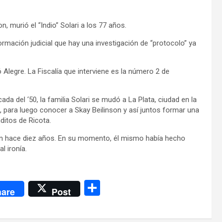
 murió el “Indio” Solari a los 77 años.
ormación judicial que hay una investigación de “protocolo” ya
Alegre. La Fiscalía que interviene es la número 2 de
ada del ‘50, la familia Solari se mudó a La Plata, ciudad en la
a, para luego conocer a Skay Beilinson y así juntos formar una
ditos de Ricota.
son hace diez años. En su momento, él mismo había hecho
l ironía.
C
are
Post
o
m