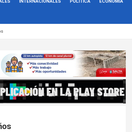
ALES
INTERNACIONALES
POLÍTICA
ECONOMÍA
os
años