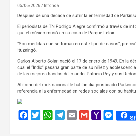
05/06/2026
Infonoa
Después de una década de sufrir la enfermedad de Parkinson,
El periodista de TN Rodrigo Alegre confirmó a través de inf
que el músico murió en su casa de Parque Leloir.
“Son medidas que se toman en este tipo de casos”, precisó 
Ituzaingó.
Carlos Alberto Solari nació el 17 de enero de 1949. En la déc
cual el “Indio” pasaría gran parte de su niñez y adolescenci
de las mejores bandas del mundo: Patricio Rey y sus Redon
Al ícono del rock nacional le habían diagnosticado Parkin
referencia a la enfermedad en redes sociales con su habitua
F
T
W
T
E
G
Y
M
Sh
a
wi
h
el
m
m
a
es
ce
tt
at
e
ail
ail
h
se