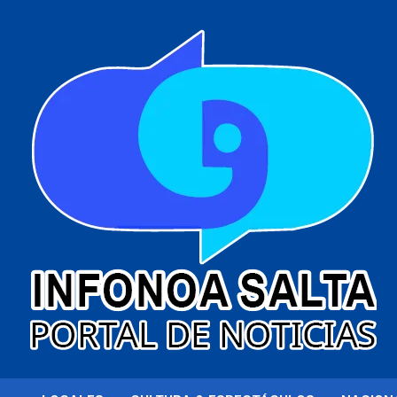
al
contenido
Portal de noticias
Infonoa Salta