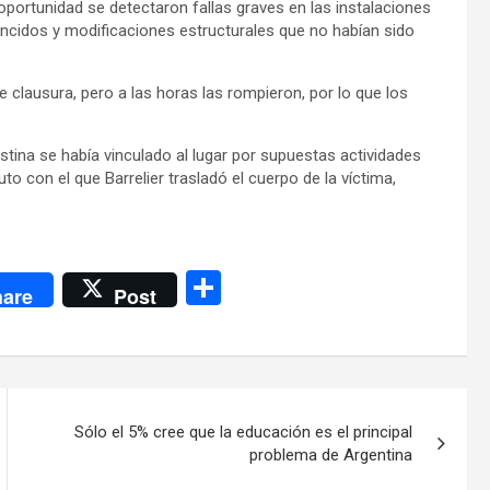
oportunidad se detectaron fallas graves en las instalaciones
vencidos y modificaciones estructurales que no habían sido
clausura, pero a las horas las rompieron, por lo que los
ostina se había vinculado al lugar por supuestas actividades
o con el que Barrelier trasladó el cuerpo de la víctima,
C
are
Post
o
m
p
ar
Sólo el 5% cree que la educación es el principal
tir
problema de Argentina