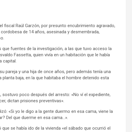
l fiscal Raúl Garzón, por presunto encubrimiento agravado,
te cordobesa de 14 años, asesinada y desmembrada,
so.
s que fuentes de la investigación, a las que tuvo acceso la
valdo Fassetta, quien vivía en un habitación que le había
 capital.
 su pareja y una hija de once años, pero además tenía una
 la planta baja, en la que habitaba el hombre detenido esta
 sostuvo poco después del arresto: «No ví el expediente,
r, dictan prisiones preventivas».
izó: «Si yo le digo a la gente duermo en esa cama, viene la
trar? Del que duerme en esa cama…».
 que se había ido de la vivienda «el sábado que ocurrió el