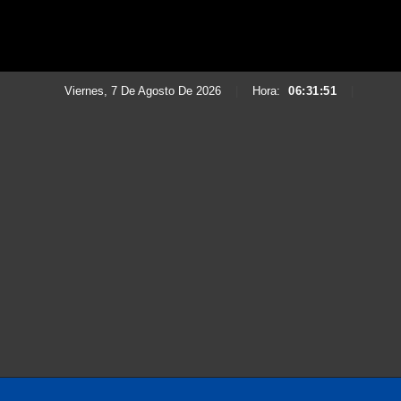
Viernes, 7 De Agosto De 2026
|
Hora:
06:31:52
|
Saltar