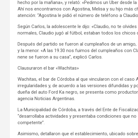
hecho por la mañana», y relató: «Pedimos un Uber desde la c
Ahí nos encontramos con Agostina, Melisa y su hijo más chi
atención: “Agostina le pidió el número de teléfono a Claudi
Según Carlos, la adolescente le dijo: «Claudio, no te olv
normales, Claudio jugó al fútbol, estaban todos los chicos 
Después del partido se fueron al cumpleaños de un amigo, 
y la menor. «A las 19.30 nos fuimos del cumpleaños con Clau
nene se fueron a su casa”, explicó Carlos.
Clausuraron el bar «Wachitas»
Wachitas, el bar de Córdoba al que vincularon con el caso A
irregularidades y, de acuerdo a las versiones difundidas y 
dueña del auto Ford Ka negro, se presenta como productor
agencia Noticias Argentinas.
La Municipalidad de Córdoba, a través del Ente de Fiscalizaci
“desarrollaba actividades y presentaba condiciones que no 
competente”.
Asimismo, detallaron que el establecimiento, ubicado sobre l