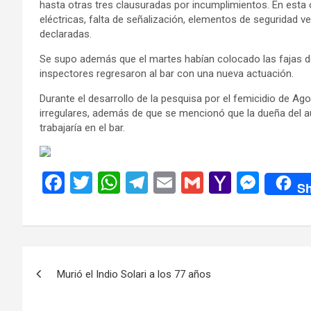
hasta otras tres clausuradas por incumplimientos. En esta 
eléctricas, falta de señalización, elementos de seguridad 
declaradas.
Se supo además que el martes habían colocado las fajas de 
inspectores regresaron al bar con una nueva actuación.
Durante el desarrollo de la pesquisa por el femicidio de Ag
irregulares, además de que se mencionó que la dueña del aut
trabajaría en el bar.
F
T
W
T
E
G
Y
M
Sh
a
wi
h
el
m
m
a
es
ce
tt
at
e
ail
ail
h
se
b
er
s
gr
o
n
Navegación
o
A
a
o
g
Murió el Indio Solari a los 77 años
de
o
p
m
M
er