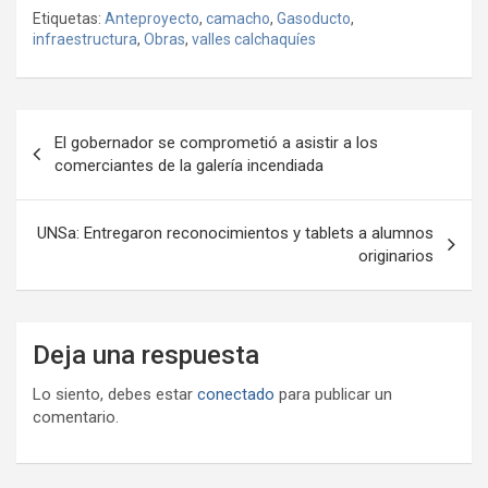
o
Etiquetas:
Anteproyecto
,
camacho
,
Gasoducto
,
b
er
s
gr
o
n
m
infraestructura
,
Obras
,
valles calchaquíes
o
A
a
o
g
p
o
p
m
M
er
ar
Navegación
k
p
ail
tir
El gobernador se comprometió a asistir a los
de
comerciantes de la galería incendiada
entradas
UNSa: Entregaron reconocimientos y tablets a alumnos
originarios
Deja una respuesta
Lo siento, debes estar
conectado
para publicar un
comentario.