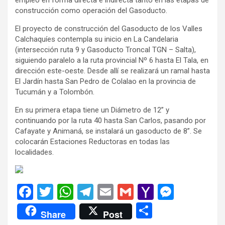
construcción como operación del Gasoducto.
El proyecto de construcción del Gasoducto de los Valles
Calchaquíes contempla su inicio en La Candelaria
(intersección ruta 9 y Gasoducto Troncal TGN – Salta),
siguiendo paralelo a la ruta provincial Nº 6 hasta El Tala, en
dirección este-oeste. Desde allí se realizará un ramal hasta
El Jardín hasta San Pedro de Colalao en la provincia de
Tucumán y a Tolombón.
En su primera etapa tiene un Diámetro de 12” y
continuando por la ruta 40 hasta San Carlos, pasando por
Cafayate y Animaná, se instalará un gasoducto de 8”. Se
colocarán Estaciones Reductoras en todas las
localidades.
F
T
W
T
E
G
Y
M
a
wi
h
el
m
m
a
es
C
Share
Post
ce
tt
at
e
ail
ail
h
se