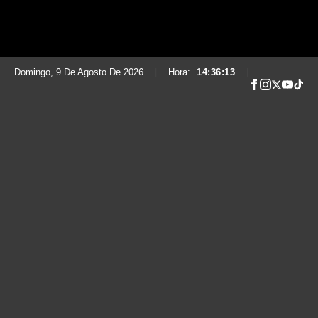
Domingo, 9 De Agosto De 2026
|
Hora:
14:36:15
|