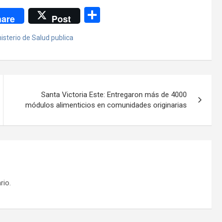
C
are
Post
o
isterio de Salud publica
m
p
ar
tir
Santa Victoria Este: Entregaron más de 4000
módulos alimenticios en comunidades originarias
rio.