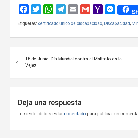
F
T
W
T
E
G
Y
M
Sh
a
wi
h
el
m
m
a
es
Etiquetas:
certificado unico de discapacidad
,
Discapacidad
,
Min
ce
tt
at
e
ail
ail
h
se
b
er
s
gr
o
n
o
A
a
o
g
Navegación
o
p
m
M
er
15 de Junio: Día Mundial contra el Maltrato en la
de
Vejez
k
p
ail
entradas
Deja una respuesta
Lo siento, debes estar
conectado
para publicar un comenta