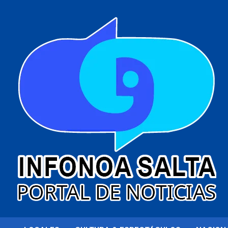
al
contenido
Portal de noticias
Infonoa Salta