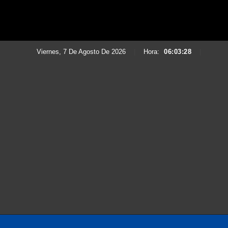
Viernes, 7 De Agosto De 2026
|
Hora:
06:03:30
|
Saltar