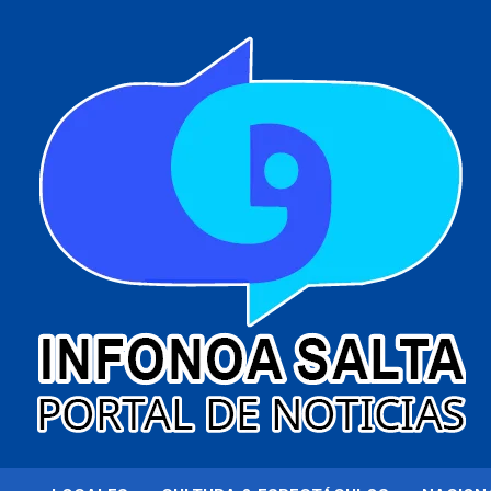
al
contenido
Portal de noticias
Infonoa Salta