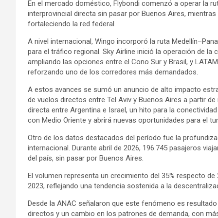
En el mercado doméstico, Flybondi comenzó a operar la r
interprovincial directa sin pasar por Buenos Aires, mientra
fortaleciendo la red federal.
A nivel internacional, Wingo incorporó la ruta Medellín–P
para el tráfico regional. Sky Airline inició la operación de
ampliando las opciones entre el Cono Sur y Brasil, y LATAM
reforzando uno de los corredores más demandados.
A estos avances se sumó un anuncio de alto impacto estratég
de vuelos directos entre Tel Aviv y Buenos Aires a partir d
directa entre Argentina e Israel, un hito para la conectivida
con Medio Oriente y abrirá nuevas oportunidades para el tur
Otro de los datos destacados del período fue la profundiza
internacional. Durante abril de 2026, 196.745 pasajeros viaj
del país, sin pasar por Buenos Aires.
El volumen representa un crecimiento del 35% respecto de
2023, reflejando una tendencia sostenida a la descentralizac
Desde la ANAC señalaron que este fenómeno es resultado 
directos y un cambio en los patrones de demanda, con más 