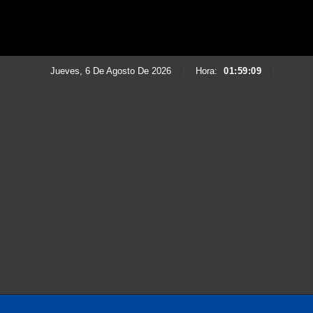
Jueves, 6 De Agosto De 2026
|
Hora:
01:59:11
|
Saltar