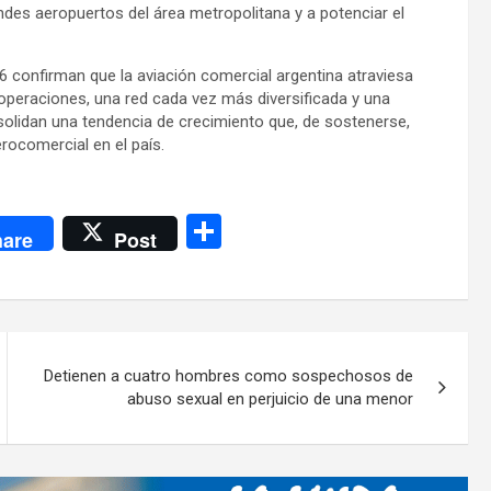
ndes aeropuertos del área metropolitana y a potenciar el
6 confirman que la aviación comercial argentina atraviesa
operaciones, una red cada vez más diversificada y una
nsolidan una tendencia de crecimiento que, de sostenerse,
erocomercial en el país.
C
are
Post
o
m
p
ar
Detienen a cuatro hombres como sospechosos de
tir
abuso sexual en perjuicio de una menor