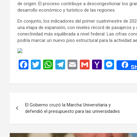
de origen. El proceso contribuye a descongestionar los gra
desarrollo económico y turístico de las regiones.
En conjunto, los indicadores del primer cuatrimestre de 202
una etapa de expansión, con niveles récord de pasajeros y 
conectividad más equilibrada a nivel federal. Las cifras co
podría marcar un nuevo piso estructural para la actividad a
F
T
W
T
E
G
Y
M
Sh
a
wi
h
el
m
m
a
es
ce
tt
at
e
ail
ail
h
se
b
er
s
gr
o
n
Navegación
o
A
a
o
g
El Gobierno cruzó la Marcha Universitaria y
de
o
p
m
M
er
defendió el presupuesto para las universidades
k
p
ail
entradas