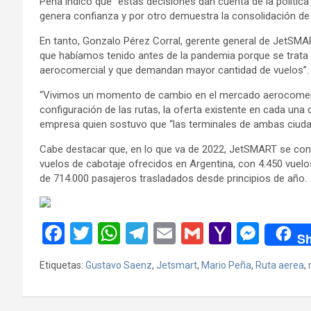
Peña indicó que “estas decisiones dan cuenta de la política 
genera confianza y por otro demuestra la consolidación de 
En tanto, Gonzalo Pérez Corral, gerente general de JetSM
que habíamos tenido antes de la pandemia porque se trat
aerocomercial y que demandan mayor cantidad de vuelos”.
“Vivimos un momento de cambio en el mercado aerocomerci
configuración de las rutas, la oferta existente en cada una d
empresa quien sostuvo que “las terminales de ambas ciudade
Cabe destacar que, en lo que va de 2022, JetSMART se con
vuelos de cabotaje ofrecidos en Argentina, con 4.450 vuel
de 714.000 pasajeros trasladados desde principios de año.
F
T
W
T
E
G
Y
M
Sh
a
wi
h
el
m
m
a
es
Etiquetas:
Gustavo Saenz
,
Jetsmart
,
Mario Peña
,
Ruta aerea
,
ce
tt
at
e
ail
ail
h
se
b
er
s
gr
o
n