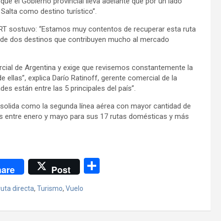
que el Gobierno provincial lleva adelante que por un lado
Salta como destino turístico”.
ART sostuvo: “Estamos muy contentos de recuperar esta ruta
a de dos destinos que contribuyen mucho al mercado
al de Argentina y exige que revisemos constantemente la
e ellas”, explica Darío Ratinoff, gerente comercial de la
s están entre las 5 principales del país”.
solida como la segunda línea aérea con mayor cantidad de
os entre enero y mayo para sus 17 rutas domésticas y más
C
are
Post
o
ruta directa
,
Turismo
,
Vuelo
m
p