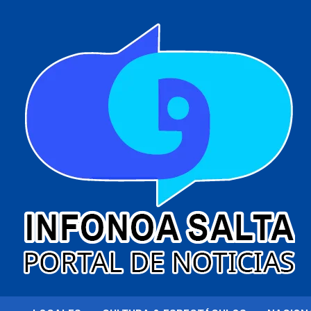
al
contenido
Portal de noticias
Infonoa Salta