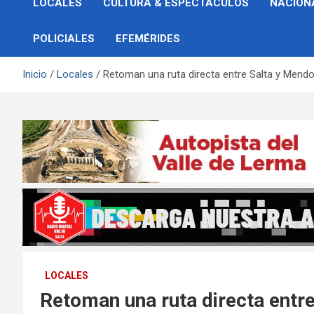
LOCALES
CULTURA & ESPECTÁCULOS
NACION
POLICIALES
EFEMÉRIDES
Inicio
Locales
Retoman una ruta directa entre Salta y Mend
LOCALES
Retoman una ruta directa entr