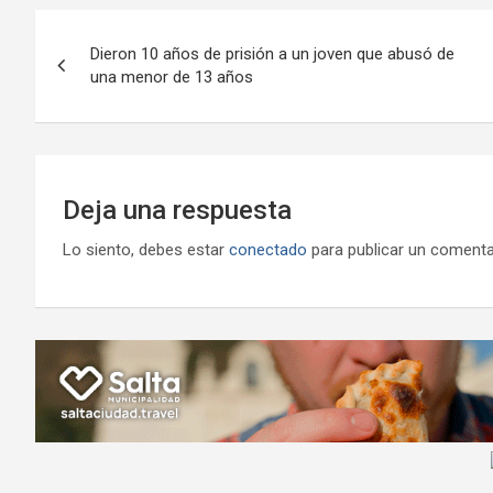
o
A
a
o
g
Navegación
o
p
m
M
er
Dieron 10 años de prisión a un joven que abusó de
de
una menor de 13 años
k
p
ail
entradas
Deja una respuesta
Lo siento, debes estar
conectado
para publicar un comenta