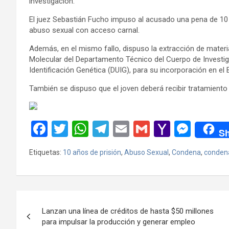
investigación.
El juez Sebastián Fucho impuso al acusado una pena de 10 
abuso sexual con acceso carnal.
Además, en el mismo fallo, dispuso la extracción de materia
Molecular del Departamento Técnico del Cuerpo de Investiga
Identificación Genética (DUIG), para su incorporación en e
También se dispuso que el joven deberá recibir tratamiento 
F
T
W
T
E
G
Y
M
Sh
a
wi
h
el
m
m
a
es
Etiquetas:
10 años de prisión
,
Abuso Sexual
,
Condena
,
conden
ce
tt
at
e
ail
ail
h
se
b
er
s
gr
o
n
o
A
a
o
g
Navegación
o
p
m
M
er
Lanzan una línea de créditos de hasta $50 millones
de
para impulsar la producción y generar empleo
k
p
ail