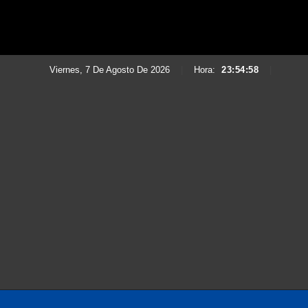
Viernes, 7 De Agosto De 2026
|
Hora:
23:54:59
|
Saltar