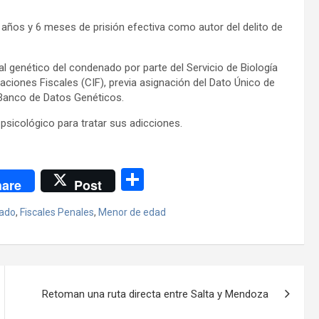
años y 6 meses de prisión efectiva como autor del delito de
l genético del condenado por parte del Servicio de Biología
ciones Fiscales (CIF), previa asignación del Dato Único de
l Banco de Datos Genéticos.
psicológico para tratar sus adicciones.
C
are
Post
o
ado
,
Fiscales Penales
,
Menor de edad
m
p
ar
tir
Retoman una ruta directa entre Salta y Mendoza