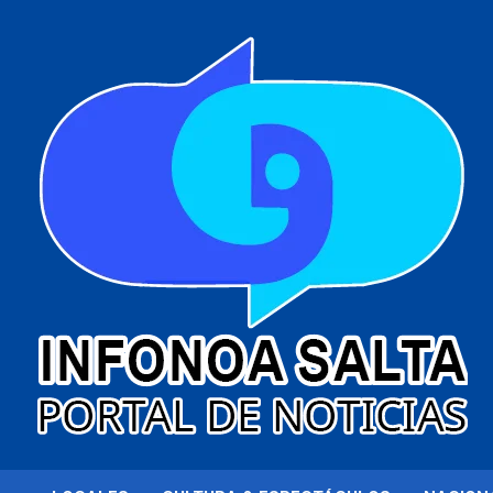
al
contenido
Portal de noticias
Infonoa Salta