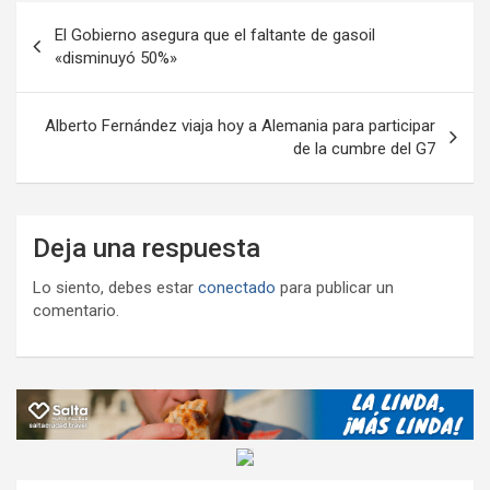
Navegación
k
p
ail
tir
El Gobierno asegura que el faltante de gasoil
de
«disminuyó 50%»
entradas
Alberto Fernández viaja hoy a Alemania para participar
de la cumbre del G7
Deja una respuesta
Lo siento, debes estar
conectado
para publicar un
comentario.