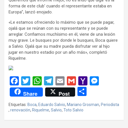
forma de este club’ cuando el representante estaba en
Europa”, lanzó enojado.
«Le estamos ofreciendo lo máximo que se puede pagar,
ojalá que se reúnan con su representante y se puede
arreglar. Confiamos muchísimo en él, viene de una lesión
muy grave. Le busques por donde le busques, Boca quiere
a Salvio. Ojalá que su madre pueda disfrutar ver al hijo
jugar en nuestro estadio por un año más», completó
Riquelme.
F
T
W
T
E
G
Y
M
a
wi
h
el
m
m
a
es
C
Share
Post
ce
tt
at
e
ail
ail
h
se
o
Etiquetas:
Boca
,
Eduardo Salvio
,
Mariano Grosman
,
Periodista
b
er
s
gr
o
n
m
,
renovación
,
Riquelme
,
Salvio
,
Toto Salvio
o
A
a
o
g
p
o
p
m
M
er
ar