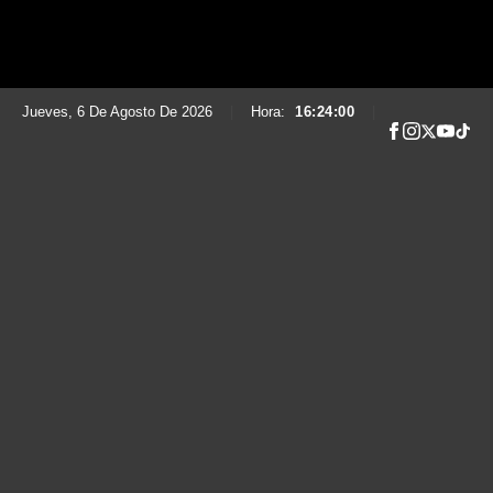
Jueves, 6 De Agosto De 2026
|
Hora:
16:24:01
|