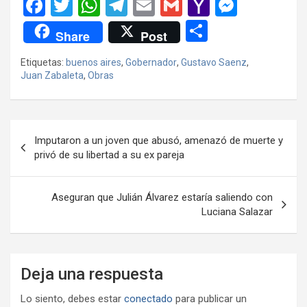
F
T
W
T
E
G
Y
M
a
wi
h
el
m
m
a
es
C
Share
Post
ce
tt
at
e
ail
ail
h
se
o
Etiquetas:
buenos aires
,
Gobernador
,
Gustavo Saenz
,
b
er
s
gr
o
n
m
Juan Zabaleta
,
Obras
o
A
a
o
g
p
o
p
m
M
er
ar
Navegación
k
p
ail
tir
Imputaron a un joven que abusó, amenazó de muerte y
de
privó de su libertad a su ex pareja
entradas
Aseguran que Julián Álvarez estaría saliendo con
Luciana Salazar
Deja una respuesta
Lo siento, debes estar
conectado
para publicar un