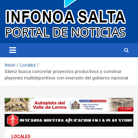
Portal de noticias
Infonoa Salta
Inicio
Locales
Sáenz busca concretar proyectos productivos y construir
playones multideportivos con inversión del gobierno nacional
LOCALES