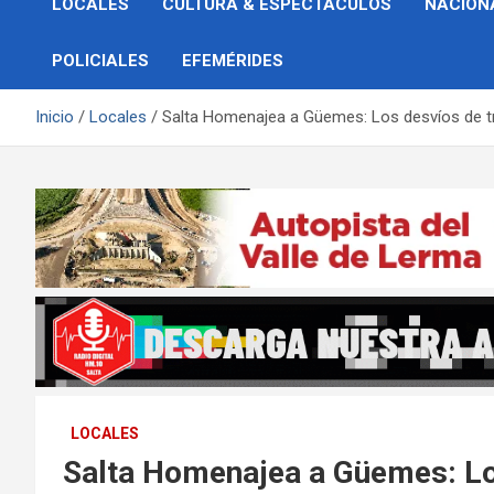
LOCALES
CULTURA & ESPECTÁCULOS
NACION
POLICIALES
EFEMÉRIDES
Inicio
Locales
Salta Homenajea a Güemes: Los desvíos de trá
LOCALES
Salta Homenajea a Güemes: Los