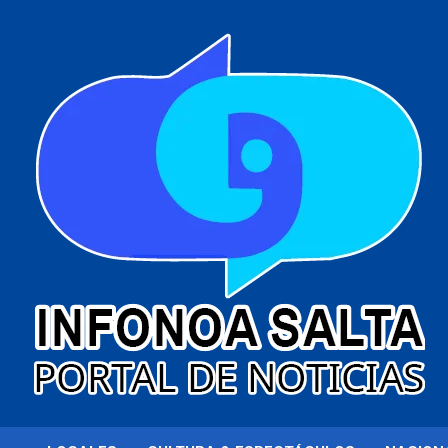
al
contenido
Portal de noticias
Infonoa Salta