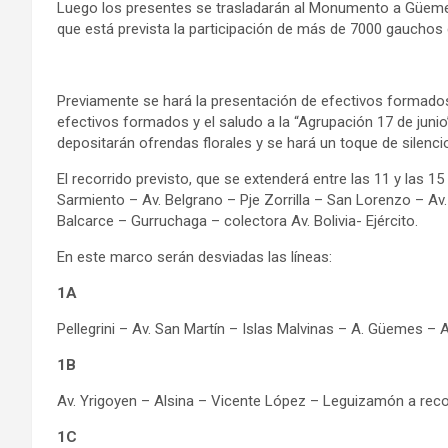
Luego los presentes se trasladarán al Monumento a Güemes do
que está prevista la participación de más de 7000 gauchos d
Previamente se hará la presentación de efectivos formados 
efectivos formados y el saludo a la “Agrupación 17 de junio
depositarán ofrendas florales y se hará un toque de silenci
El recorrido previsto, que se extenderá entre las 11 y las 1
Sarmiento – Av. Belgrano – Pje Zorrilla – San Lorenzo – Av
Balcarce – Gurruchaga – colectora Av. Bolivia- Ejército.
En este marco serán desviadas las líneas:
1A
Pellegrini – Av. San Martín – Islas Malvinas – A. Güemes – A
1B
Av. Yrigoyen – Alsina – Vicente López – Leguizamón a recor
1C