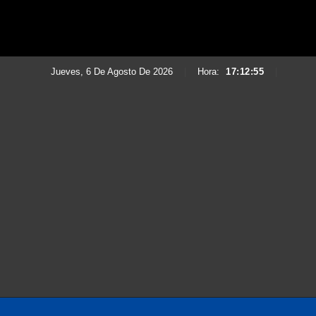
Jueves, 6 De Agosto De 2026
|
Hora:
17:12:56
|
Saltar