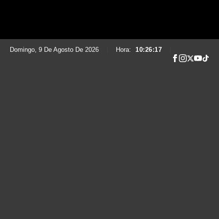
Domingo, 9 De Agosto De 2026
|
Hora:
10:26:18
|