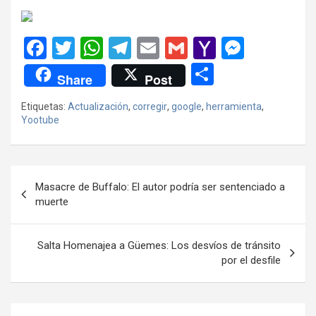
F
T
W
T
E
G
Y
M
a
wi
h
el
m
m
a
es
C
Share
Post
ce
tt
at
e
ail
ail
h
se
o
Etiquetas:
Actualización
,
corregir
,
google
,
herramienta
,
b
er
s
gr
o
n
m
Yootube
o
A
a
o
g
p
o
p
m
M
er
ar
Navegación
k
p
ail
tir
Masacre de Buffalo: El autor podría ser sentenciado a
de
muerte
entradas
Salta Homenajea a Güemes: Los desvíos de tránsito
por el desfile