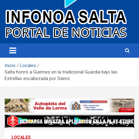
Portal de noticias
Infonoa Salta
Inicio
Locales
Salta honró a Güemes en la tradicional Guardia bajo las
Estrellas encabezada por Sáenz
LOCALES