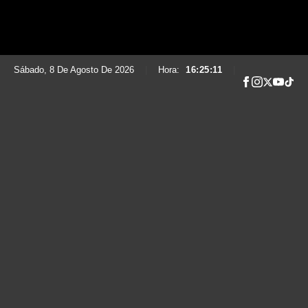
Sábado, 8 De Agosto De 2026
|
Hora:
16:25:12
|