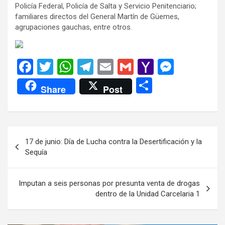
Policía Federal, Policía de Salta y Servicio Penitenciario;
familiares directos del General Martín de Güemes,
agrupaciones gauchas, entre otros.
F
T
W
T
E
G
Y
M
a
wi
h
el
m
m
a
es
C
Share
Post
ce
tt
at
e
ail
ail
h
se
o
b
er
s
gr
o
n
m
o
A
a
o
g
p
Navegación
17 de junio: Día de Lucha contra la Desertificación y la
o
p
m
M
er
ar
de
Sequía
k
p
ail
tir
entradas
Imputan a seis personas por presunta venta de drogas
dentro de la Unidad Carcelaria 1