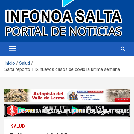
Portal de noticias
Infonoa Salta
Inicio
Salud
Salta reportó 112 nuevos casos de covid la última semana
SALUD