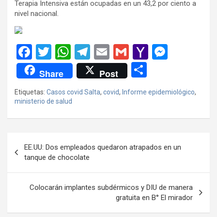
Terapia Intensiva están ocupadas en un 43,2 por ciento a
nivel nacional.
F
T
W
T
E
G
Y
M
a
wi
h
el
m
m
a
es
C
Share
Post
ce
tt
at
e
ail
ail
h
se
o
Etiquetas:
Casos covid Salta
,
covid
,
Informe epidemiológico
,
b
er
s
gr
o
n
m
ministerio de salud
o
A
a
o
g
p
o
p
m
M
er
ar
Navegación
k
p
ail
tir
EE.UU: Dos empleados quedaron atrapados en un
de
tanque de chocolate
entradas
Colocarán implantes subdérmicos y DIU de manera
gratuita en B° El mirador